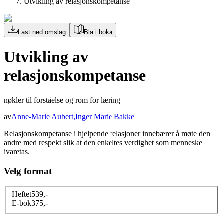
Utvikling av relasjonskompetanse
Last ned omslag
Bla i boka
Utvikling av
relasjonskompetanse
nøkler til forståelse og rom for læring
av
Anne-Marie Aubert
,
Inger Marie Bakke
Relasjonskompetanse i hjelpende relasjoner innebærer å møte den
andre med respekt slik at den enkeltes verdighet som menneske
ivaretas.
Velg format
Heftet
539
,-
E-bok
375
,-