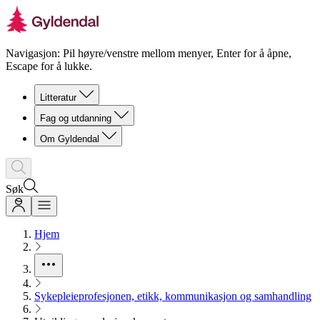
Navigasjon: Pil høyre/venstre mellom menyer, Enter for å åpne,
Escape for å lukke.
Litteratur
Fag og utdanning
Om Gyldendal
Søk
Hjem
Sykepleieprofesjonen, etikk, kommunikasjon og samhandling