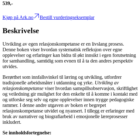
539,-
Kjøp på Ark.no
Bestill vurderingseksemplar
Beskrivelse
Utvikling av egen relasjonskompetanse er en livslang prosess.
Denne boken viser hvordan systematisk refleksjon over egne
opplevelser og erfaringer kan bidra til økt innsikt i egen forutsetning
for samhandling, samtidig som evnen til å ta den andres perspektiv
utvides.
Berørthet som innfallsvinkel til læring og utvikling, utfordrer
tradisjonelle arbeidsmåter i utdanning og yrke.
Utvikling av
relasjonskompetanse
viser hvordan samspillsobservasjon, skriftlighet
og veiledning gir mulighet for den enkelte til å komme i kontakt med
og utforske seg selv og egne opplevelser innen trygge pedagogiske
rammer. I denne andre utgaven av boken er begrepet
relasjonskompetanse utvidet og nyansert. I tillegg er erfaringer med
bruk av narrativer og biografiarbeid i emosjonelle læreprosesser
inkludert.
Se innholdsfortegnelse: