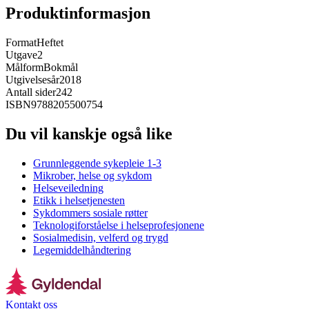
Produktinformasjon
Format
Heftet
Utgave
2
Målform
Bokmål
Utgivelsesår
2018
Antall sider
242
ISBN
9788205500754
Du vil kanskje også like
Grunnleggende sykepleie 1-3
Mikrober, helse og sykdom
Helseveiledning
Etikk i helsetjenesten
Sykdommers sosiale røtter
Teknologiforståelse i helseprofesjonene
Sosialmedisin, velferd og trygd
Legemiddelhåndtering
Kontakt oss