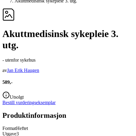
Akuttmedisinsk sykepleie 3. utg.
Akuttmedisinsk sykepleie 3.
utg.
- utenfor sykehus
av
Jan Erik Haugen
589,-
Utsolgt
Bestill vurderingseksemplar
Produktinformasjon
Format
Heftet
Utgave
3