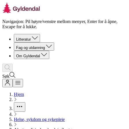
Navigasjon: Pil høyre/venstre mellom menyer, Enter for å åpne,
Escape for å lukke.
Litteratur
Fag og utdanning
Om Gyldendal
Søk
Hjem
Helse, sykdom og sykepleie