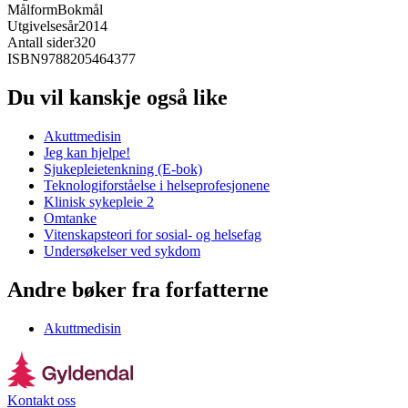
Målform
Bokmål
Utgivelsesår
2014
Antall sider
320
ISBN
9788205464377
Du vil kanskje også like
Akuttmedisin
Jeg kan hjelpe!
Sjukepleietenkning (E-bok)
Teknologiforståelse i helseprofesjonene
Klinisk sykepleie 2
Omtanke
Vitenskapsteori for sosial- og helsefag
Undersøkelser ved sykdom
Andre bøker fra forfatterne
Akuttmedisin
Kontakt oss