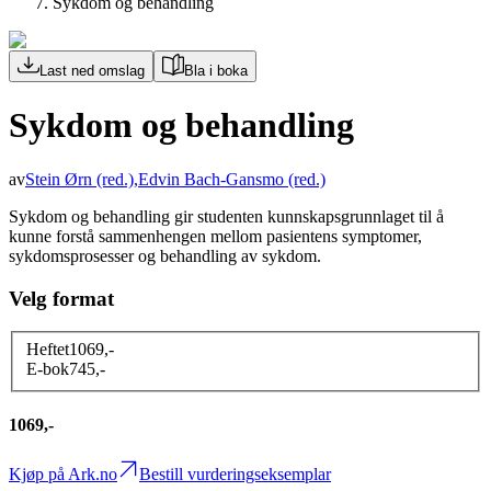
Sykdom og behandling
Last ned omslag
Bla i boka
Sykdom og behandling
av
Stein Ørn
(red.)
,
Edvin Bach-Gansmo
(red.)
Sykdom og behandling gir studenten kunnskapsgrunnlaget til å
kunne forstå sammenhengen mellom pasientens symptomer,
sykdomsprosesser og behandling av sykdom.
Velg format
Heftet
1069
,-
E-bok
745
,-
1069,-
Kjøp på Ark.no
Bestill vurderingseksemplar