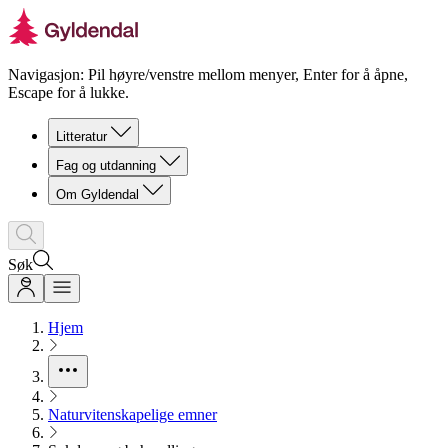
Navigasjon: Pil høyre/venstre mellom menyer, Enter for å åpne,
Escape for å lukke.
Litteratur
Fag og utdanning
Om Gyldendal
Søk
Hjem
Naturvitenskapelige emner