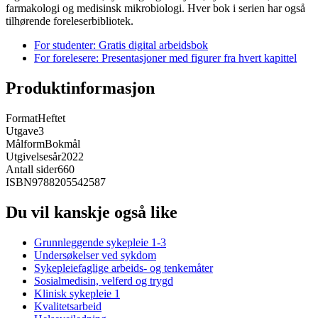
farmakologi og medisinsk mikrobiologi. Hver bok i serien har også
tilhørende foreleserbibliotek.
For studenter: Gratis digital arbeidsbok
For forelesere: Presentasjoner med figurer fra hvert kapittel
Produktinformasjon
Format
Heftet
Utgave
3
Målform
Bokmål
Utgivelsesår
2022
Antall sider
660
ISBN
9788205542587
Du vil kanskje også like
Grunnleggende sykepleie 1-3
Undersøkelser ved sykdom
Sykepleiefaglige arbeids- og tenkemåter
Sosialmedisin, velferd og trygd
Klinisk sykepleie 1
Kvalitetsarbeid