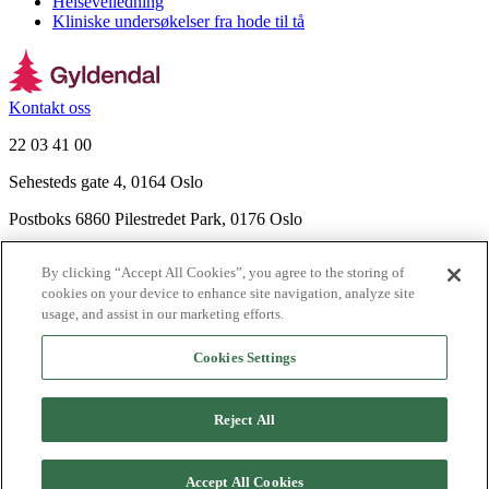
Helseveiledning
Kliniske undersøkelser fra hode til tå
Kontakt oss
22 03 41 00
Sehesteds gate 4, 0164 Oslo
Postboks 6860 Pilestredet Park, 0176 Oslo
Finn frem
By clicking “Accept All Cookies”, you agree to the storing of
Nyhetsbrev
cookies on your device to enhance site navigation, analyze site
Ledige stillinger
usage, and assist in our marketing efforts.
Send inn manus
Cookies Settings
Om Gyldendal
Support
Reject All
Presse
Agency
©
2026
Gyldendal
Accept All Cookies