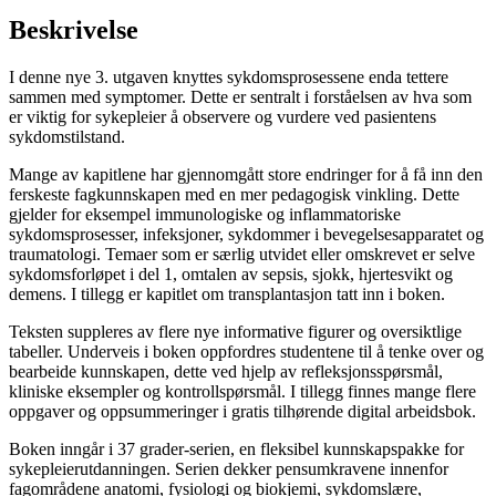
Beskrivelse
I denne nye 3. utgaven knyttes sykdomsprosessene enda tettere
sammen med symptomer. Dette er sentralt i forståelsen av hva som
er viktig for sykepleier å observere og vurdere ved pasientens
sykdomstilstand.
Mange av kapitlene har gjennomgått store endringer for å få inn den
ferskeste fagkunnskapen med en mer pedagogisk vinkling. Dette
gjelder for eksempel immunologiske og inflammatoriske
sykdomsprosesser, infeksjoner, sykdommer i bevegelsesapparatet og
traumatologi. Temaer som er særlig utvidet eller omskrevet er selve
sykdomsforløpet i del 1, omtalen av sepsis, sjokk, hjertesvikt og
demens. I tillegg er kapitlet om transplantasjon tatt inn i boken.
Teksten suppleres av flere nye informative figurer og oversiktlige
tabeller. Underveis i boken oppfordres studentene til å tenke over og
bearbeide kunnskapen, dette ved hjelp av refleksjonsspørsmål,
kliniske eksempler og kontrollspørsmål. I tillegg finnes mange flere
oppgaver og oppsummeringer i gratis tilhørende digital arbeidsbok.
Boken inngår i 37 grader-serien, en fleksibel kunnskapspakke for
sykepleierutdanningen. Serien dekker pensumkravene innenfor
fagområdene anatomi, fysiologi og biokjemi, sykdomslære,