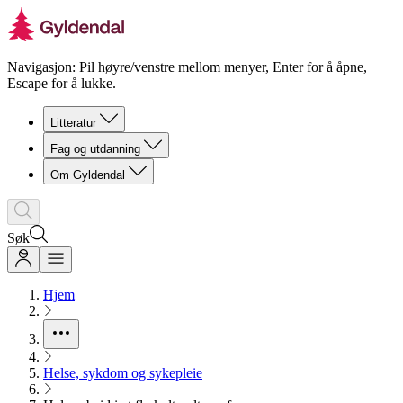
Navigasjon: Pil høyre/venstre mellom menyer, Enter for å åpne,
Escape for å lukke.
Litteratur
Fag og utdanning
Om Gyldendal
Søk
Hjem
Helse, sykdom og sykepleie