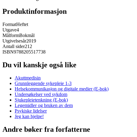
Produktinformasjon
Format
Heftet
Utgave
4
Målform
Bokmål
Utgivelsesår
2019
Antall sider
212
ISBN
9788205517738
Du vil kanskje også like
Akuttmedisin
Grunnleggende sykepleie 1-3
Helsekommunikasjon og digitale medier (E-bok)
Undersøkelser ved sykdom
Sjukepleietenkning (E-bok)
Legemidler og bruken av dem
Psykiske lidelser
Jeg kan hjelpe!
Andre bøker fra forfatterne