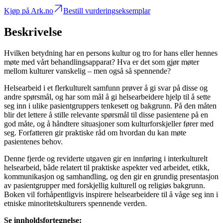
Kjøp på Ark.no
Bestill vurderingseksemplar
Beskrivelse
Hvilken betydning har en persons kultur og tro for hans eller hennes
møte med vårt behandlingsapparat? Hva er det som gjør møter
mellom kulturer vanskelig – men også så spennende?
Helsearbeid i et flerkulturelt samfunn prøver å gi svar på disse og
andre spørsmål, og har som mål å gi helsearbeidere hjelp til å sette
seg inn i ulike pasientgruppers tenkesett og bakgrunn. På den måten
blir det lettere å stille relevante spørsmål til disse pasientene på en
god måte, og å håndtere situasjoner som kulturforskjeller fører med
seg. Forfatteren gir praktiske råd om hvordan du kan møte
pasientenes behov.
Denne fjerde og reviderte utgaven gir en innføring i interkulturelt
helsearbeid, både relatert til praktiske aspekter ved arbeidet, etikk,
kommunikasjon og samhandling, og den gir en grundig presentasjon
av pasientgrupper med forskjellig kulturell og religiøs bakgrunn.
Boken vil forhåpentligvis inspirere helsearbeidere til å våge seg inn i
etniske minoritetskulturers spennende verden.
Se innholdsfortegnelse: