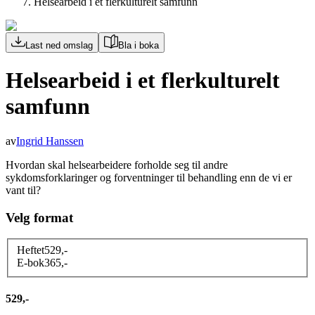
Helsearbeid i et flerkulturelt samfunn
Last ned omslag
Bla i boka
Helsearbeid i et flerkulturelt
samfunn
av
Ingrid Hanssen
Hvordan skal helsearbeidere forholde seg til andre
sykdomsforklaringer og forventninger til behandling enn de vi er
vant til?
Velg format
Heftet
529
,-
E-bok
365
,-
529,-