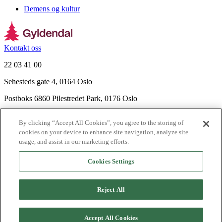
Demens og kultur
Kontakt oss
22 03 41 00
Sehesteds gate 4, 0164 Oslo
Postboks 6860 Pilestredet Park, 0176 Oslo
Finn frem
By clicking “Accept All Cookies”, you agree to the storing of
Nyhetsbrev
cookies on your device to enhance site navigation, analyze site
Ledige stillinger
usage, and assist in our marketing efforts.
Send inn manus
Cookies Settings
Om Gyldendal
Support
Reject All
Presse
Agency
©
2026
Gyldendal
Accept All Cookies