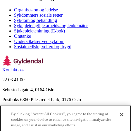
Organisasjon og ledelse
Sykdommers sosiale røtter
Sykdom og behandling
Sykepleiefaglige arbeids- og tenkemåter
Sjukepleietenkning (E-bok)
Omtanke
Undersøkelser ved sykdom
Sosialmedisin, velferd og trygd
Kontakt oss
22 03 41 00
Sehesteds gate 4, 0164 Oslo
Postboks 6860 Pilestredet Park, 0176 Oslo
Finn frem
By clicking “Accept All Cookies”, you agree to the storing of
Nyhetsbrev
cookies on your device to enhance site navigation, analyze site
Ledige stillinger
usage, and assist in our marketing efforts.
Send inn manus