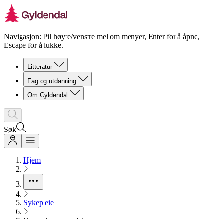
Navigasjon: Pil høyre/venstre mellom menyer, Enter for å åpne,
Escape for å lukke.
Litteratur
Fag og utdanning
Om Gyldendal
Søk
Hjem
Sykepleie