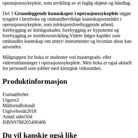
operasjonssykepleie, som utvikling av et faglig skjønn og håndlag.
Del 3
Grunnleggende kunnskaper i operasjonssykepleie
utgjør
tyngden i læreboka og omhandlerviktige kunnskapsområder i
operasjonssykepleie, som infeksjonsforebyggende arbeid,
forebygging av leiringsskader, forebygging av hypotermi og
forebygging av tromboseutvikling.Videre følger kapitler som
omhandler kunnskap om utstyr/ instrumenter og hvordan disse kan
anvendes.
Målgruppen for boka er studenter ved mastergrads- eller
videreutdanninger i operasjonssykepleie. Men boka er også aktuell
for personell som jobber med kirurgisk virksomhet.
Produktinformasjon
Format
Heftet
Utgave
2
Målform
Bokmål
Utgivelsesår
2018
Antall sider
504
ISBN
9788205490406
Du vil kanskje også like