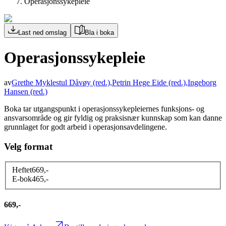
Operasjonssykepleie
Last ned omslag
Bla i boka
Operasjonssykepleie
av
Grethe Myklestul Dåvøy
(red.)
,
Petrin Hege Eide
(red.)
,
Ingeborg
Hansen
(red.)
Boka tar utgangspunkt i operasjonssykepleiernes funksjons- og
ansvarsområde og gir fyldig og praksisnær kunnskap som kan danne
grunnlaget for godt arbeid i operasjonsavdelingene.
Velg format
Heftet
669
,-
E-bok
465
,-
669,-