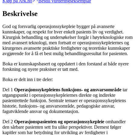
Kjøp på Ark.no
Bestill vurderingseksemplar
Beskrivelse
God og forsvarlig operasjonssykepleie bygger på avanserte
kunnskaper, og respekt for hver enkelt pasients liv og verdighet.
Kirurgisk behandling og undersøkelser forgår i høyteknologiske rom
med avansert teknologi, men fortsatt er operasjonssykepleiernes og
kirurgenes avanserte praktiske ferdigheter og teoretiske kunnskaper
avgjørende for å få et best mulig behandlingsresultat for pasienten.
Boka er kunnskapsbasert og oppdatert i den forstand at både nyere
forskning og nyere praksiser er tatt med.
Boka er delt inn i tre deler:
Del 1
Operasjonssykepleiens funksjons- og ansvarsområde
tar
utgangspunkt i operasjonssykepleiernes direkte og indirekte
pasientrettede funksjon. Sentrale temaer er operasjonssykepleiens
historie, funksjons- og ansvarsområde, pedagogiske ansvar,
fagutviklende ansvar og dokumentasjon.
Del 2
Operasjonspasienten og operasjonssykepleie
omhandler
den sårbare pasienten sett fra ulike perspektiver. Dernest følger
kapitler som har betydning for utvikling av ferdigheter i