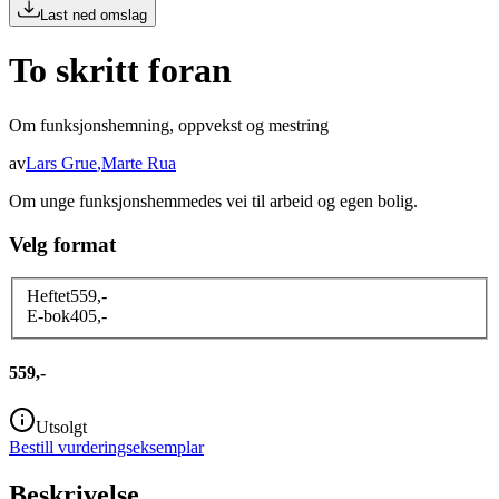
Last ned omslag
To skritt foran
Om funksjonshemning, oppvekst og mestring
av
Lars Grue
,
Marte Rua
Om unge funksjonshemmedes vei til arbeid og egen bolig.
Velg format
Heftet
559
,-
E-bok
405
,-
559,-
Utsolgt
Bestill vurderingseksemplar
Beskrivelse