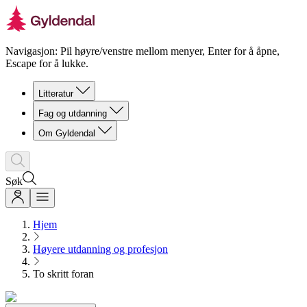
Navigasjon: Pil høyre/venstre mellom menyer, Enter for å åpne,
Escape for å lukke.
Litteratur
Fag og utdanning
Om Gyldendal
Søk
Hjem
Høyere utdanning og profesjon
To skritt foran