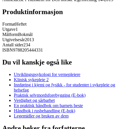
Produktinformasjon
Format
Heftet
Utgave
1
Målform
Bokmål
Utgivelsesår
2013
Antall sider
234
ISBN
9788205444331
Du vil kanskje også like
Utviklingspsykologi for vernepleiere
Klinisk sykepleie 2
Innføring i kjemi og fysikk - for studenter i sykepleie og
helsefag
Praktisk selvmordsforebygging (E-bok)
Verdighet og sårbarhet
En praktisk håndbok om barnets beste
Håndbok i rusbehandling (E-bok)
Legemidler og bruken av dem
Andre bøker fra forfatterne