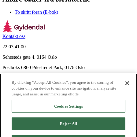
To skritt foran (E-bok)
Kontakt oss
22 03 41 00
Sehesteds gate 4, 0164 Oslo
Postboks 6860 Pilestredet Park, 0176 Oslo
Finn frem
By clicking “Accept All Cookies”, you agree to the storing of
Nyhetsbrev
cookies on your device to enhance site navigation, analyze site
Ledige stillinger
usage, and assist in our marketing efforts.
Send inn manus
Cookies Settings
Om Gyldendal
Support
Reject All
Presse
Agency