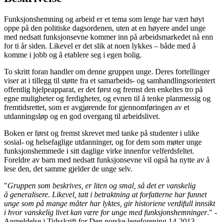
Funksjonshemning og arbeid er et tema som lenge har vært høyt
oppe på den politiske dagsordenen, uten at en høyere andel unge
med nedsatt funksjonsevne kommer inn på arbeidsmarkedet nå enn
for ti år siden. Likevel er det slik at noen lykkes – både med å
komme i jobb og å etablere seg i egen bolig.
To skritt foran handler om denne gruppen unge. Deres fortellinger
viser at i tillegg til støtte fra et samarbeids- og samhandlingsorientert
offentlig hjelpeapparat, er det først og fremst den enkeltes tro på
egne muligheter og ferdigheter, og evnen til å tenke planmessig og
fremtidsrettet, som er avgjørende for gjennomføringen av et
utdanningsløp og en god overgang til arbeidslivet.
Boken er først og fremst skrevet med tanke på studenter i ulike
sosial- og helsefaglige utdanninger, og for dem som møter unge
funksjonshemmede i sitt daglige virke innenfor velferdsfeltet.
Foreldre av barn med nedsatt funksjonsevne vil også ha nytte av å
lese den, det samme gjelder de unge selv.
"
Gruppen som beskrives, er liten og smal, så det er vanskelig
å generalisere. Likevel, tatt i betraktning at forfatterne har funnet
unge som på mange måter har lyktes, gir historiene verdifull innsikt
i hvor vanskelig livet kan være for unge med funksjonshemninger
." -
Anmeldelse i Tidsskrift for Den norske legeforening 14-2013