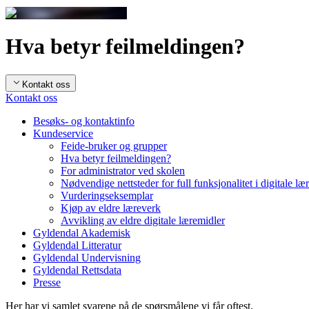
Hva betyr feilmeldingen?
Kontakt oss
Kontakt oss
Besøks- og kontaktinfo
Kundeservice
Feide-bruker og grupper
Hva betyr feilmeldingen?
For administrator ved skolen
Nødvendige nettsteder for full funksjonalitet i digitale læ
Vurderingseksemplar
Kjøp av eldre læreverk
Avvikling av eldre digitale læremidler
Gyldendal Akademisk
Gyldendal Litteratur
Gyldendal Undervisning
Gyldendal Rettsdata
Presse
Her har vi samlet svarene på de spørsmålene vi får oftest.