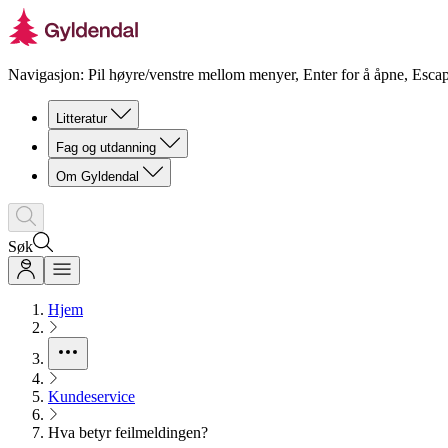
Navigasjon: Pil høyre/venstre mellom menyer, Enter for å åpne, Escap
Litteratur
Fag og utdanning
Om Gyldendal
Søk
Hjem
Kundeservice
Hva betyr feilmeldingen?