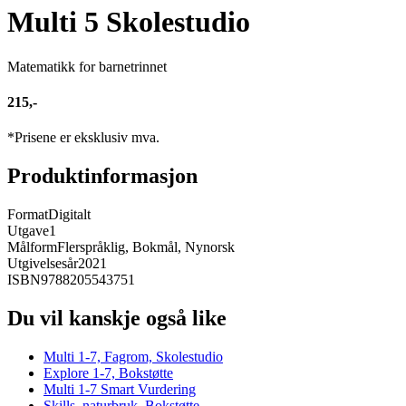
Multi 5 Skolestudio
Matematikk for barnetrinnet
215,-
*Prisene er eksklusiv mva.
Produktinformasjon
Format
Digitalt
Utgave
1
Målform
Flerspråklig, Bokmål, Nynorsk
Utgivelsesår
2021
ISBN
9788205543751
Du vil kanskje også like
Multi 1-7, Fagrom, Skolestudio
Explore 1-7, Bokstøtte
Multi 1-7 Smart Vurdering
Skills, naturbruk, Bokstøtte