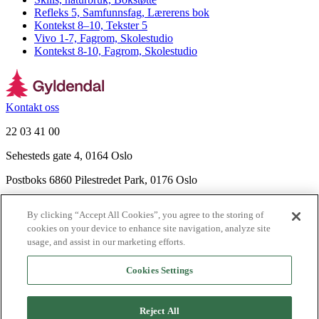
Refleks 5, Samfunnsfag, Lærerens bok
Kontekst 8–10, Tekster 5
Vivo 1-7, Fagrom, Skolestudio
Kontekst 8-10, Fagrom, Skolestudio
Kontakt oss
22 03 41 00
Sehesteds gate 4, 0164 Oslo
Postboks 6860 Pilestredet Park, 0176 Oslo
Finn frem
By clicking “Accept All Cookies”, you agree to the storing of
Nyhetsbrev
cookies on your device to enhance site navigation, analyze site
Ledige stillinger
usage, and assist in our marketing efforts.
Send inn manus
Cookies Settings
Om Gyldendal
Support
Reject All
Presse