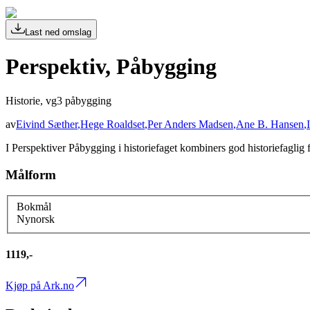
Last ned omslag
Perspektiv, Påbygging
Historie, vg3 påbygging
av
Eivind Sæther
,
Hege Roaldset
,
Per Anders Madsen
,
Ane B. Hansen
,
I Perspektiver Påbygging i historiefaget kombiners god historiefaglig 
Målform
Bokmål
Nynorsk
1119,-
Kjøp på Ark.no