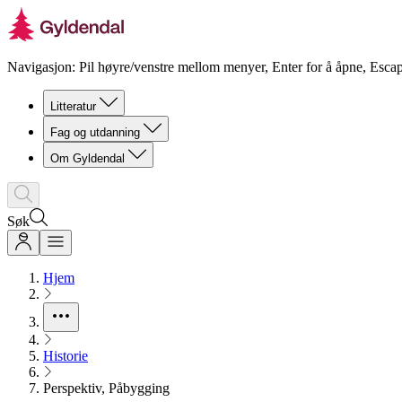
Navigasjon: Pil høyre/venstre mellom menyer, Enter for å åpne, Escap
Litteratur
Fag og utdanning
Om Gyldendal
Søk
Hjem
Historie
Perspektiv, Påbygging