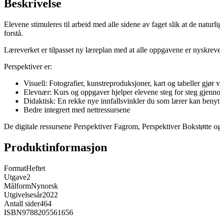
Beskrivelse
Elevene stimuleres til arbeid med alle sidene av faget slik at de natur
forstå.
Læreverket er tilpasset ny læreplan med at alle oppgavene er nyskrevet
Perspektiver er:
Visuell: Fotografier, kunstreproduksjoner, kart og tabeller gjør 
Elevnær: Kurs og oppgaver hjelper elevene steg for steg gjenno
Didaktisk: En rekke nye innfallsvinkler du som lærer kan benyt
Bedre integrert med nettressursene
De digitale ressursene Perspektiver Fagrom, Perspektiver Bokstøtte o
Produktinformasjon
Format
Heftet
Utgave
2
Målform
Nynorsk
Utgivelsesår
2022
Antall sider
464
ISBN
9788205561656