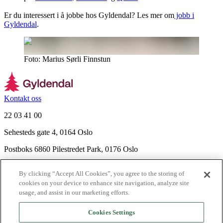
Er du interessert i å jobbe hos Gyldendal? Les mer om
jobb i
Gyldendal
.
Foto: Marius Sørli Finnstun
Kontakt oss
22 03 41 00
Sehesteds gate 4, 0164 Oslo
Postboks 6860 Pilestredet Park, 0176 Oslo
Finn frem
By clicking “Accept All Cookies”, you agree to the storing of
Nyhetsbrev
cookies on your device to enhance site navigation, analyze site
Ledige stillinger
usage, and assist in our marketing efforts.
Send inn manus
Cookies Settings
Om Gyldendal