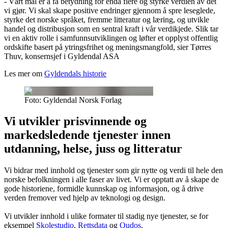
- Vårt mål er å få betydning for enda flere og styrke verdien av det
vi gjør. Vi skal skape positive endringer gjennom å spre leseglede,
styrke det norske språket, fremme litteratur og læring, og utvikle
handel og distribusjon som en sentral kraft i vår verdikjede. Slik tar
vi en aktiv rolle i samfunnsutviklingen og løfter et opplyst offentlig
ordskifte basert på ytringsfrihet og meningsmangfold, sier Tørres
Thuv, konsernsjef i Gyldendal ASA
Les mer om
Gyldendals historie
Foto: Gyldendal Norsk Forlag
Vi utvikler prisvinnende og
markedsledende tjenester innen
utdanning, helse, juss og litteratur
Vi bidrar med innhold og tjenester som gir nytte og verdi til hele den
norske befolkningen i alle faser av livet. Vi er opptatt av å skape de
gode historiene, formidle kunnskap og informasjon, og å drive
verden fremover ved hjelp av teknologi og design.
Vi utvikler innhold i ulike formater til stadig nye tjenester, se for
eksempel
Skolestudio
,
Rettsdata
og
Qudos
.