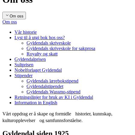
Om oss
Om oss
Vår historie
Lyst til å utgi bok hos oss?
Gyldendals skriveskole
Gyldendals skriveskole for sakprosa
Royalty og skatt
Gyldendalprisen
Sultprisen
Nobelforlaget Gyldendal
Stipender
Gyldendals lærebokstipend
Gyldendalstipendet
Gyldendals Wassmo-stipend
Retningslinjer for bruk av KI i Gyldendal
Information in English
Vårt oppdrag er å skape og formidle historier, kunnskap,
kulturopplevelser og samfunnsforståelse.
Gyldendal siden 1925