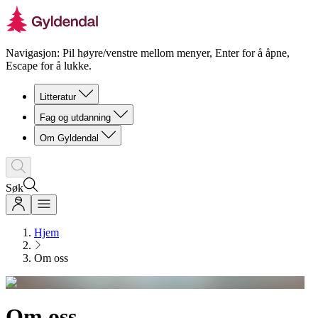
Navigasjon: Pil høyre/venstre mellom menyer, Enter for å åpne,
Escape for å lukke.
Litteratur
Fag og utdanning
Om Gyldendal
Søk
Hjem
Om oss
Om oss