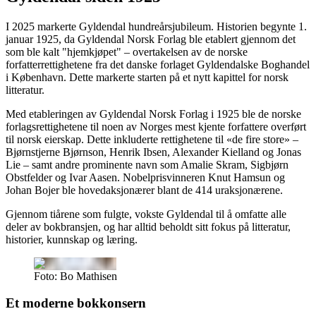
I 2025 markerte Gyldendal hundreårsjubileum. Historien begynte 1.
januar 1925, da Gyldendal Norsk Forlag ble etablert gjennom det
som ble kalt "hjemkjøpet" – overtakelsen av de norske
forfatterrettighetene fra det danske forlaget Gyldendalske Boghandel
i København. Dette markerte starten på et nytt kapittel for norsk
litteratur.
Med etableringen av Gyldendal Norsk Forlag i 1925 ble de norske
forlagsrettighetene til noen av Norges mest kjente forfattere overført
til norsk eierskap. Dette inkluderte rettighetene til «de fire store» –
Bjørnstjerne Bjørnson, Henrik Ibsen, Alexander Kielland og Jonas
Lie – samt andre prominente navn som Amalie Skram, Sigbjørn
Obstfelder og Ivar Aasen. Nobelprisvinneren Knut Hamsun og
Johan Bojer ble hovedaksjonærer blant de 414 uraksjonærene.
Gjennom tiårene som fulgte, vokste Gyldendal til å omfatte alle
deler av bokbransjen, og har alltid beholdt sitt fokus på litteratur,
historier, kunnskap og læring.
Foto: Bo Mathisen
Et moderne bokkonsern