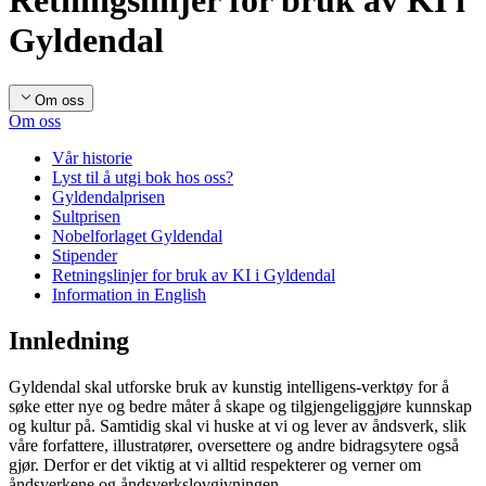
Retningslinjer for bruk av KI i
Gyldendal
Om oss
Om oss
Vår historie
Lyst til å utgi bok hos oss?
Gyldendalprisen
Sultprisen
Nobelforlaget Gyldendal
Stipender
Retningslinjer for bruk av KI i Gyldendal
Information in English
Innledning
Gyldendal skal utforske bruk av kunstig intelligens-verktøy for å
søke etter nye og bedre måter å skape og tilgjengeliggjøre kunnskap
og kultur på. Samtidig skal vi huske at vi og lever av åndsverk, slik
våre forfattere, illustratører, oversettere og andre bidragsytere også
gjør. Derfor er det viktig at vi alltid respekterer og verner om
åndsverkene og åndsverkslovgivningen.