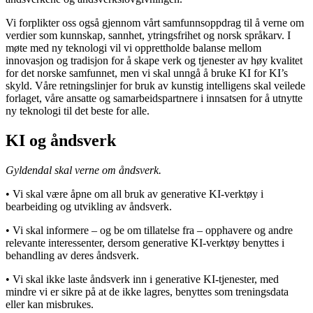
Vi forplikter oss også gjennom vårt samfunnsoppdrag til å verne om
verdier som kunnskap, sannhet, ytringsfrihet og norsk språkarv. I
møte med ny teknologi vil vi opprettholde balanse mellom
innovasjon og tradisjon for å skape verk og tjenester av høy kvalitet
for det norske samfunnet, men vi skal unngå å bruke KI for KI’s
skyld. Våre retningslinjer for bruk av kunstig intelligens skal veilede
forlaget, våre ansatte og samarbeidspartnere i innsatsen for å utnytte
ny teknologi til det beste for alle.
KI og åndsverk
Gyldendal skal verne om åndsverk.
• Vi skal være åpne om all bruk av generative KI-verktøy i
bearbeiding og utvikling av åndsverk.
• Vi skal informere – og be om tillatelse fra – opphavere og andre
relevante interessenter, dersom generative KI-verktøy benyttes i
behandling av deres åndsverk.
• Vi skal ikke laste åndsverk inn i generative KI-tjenester, med
mindre vi er sikre på at de ikke lagres, benyttes som treningsdata
eller kan misbrukes.