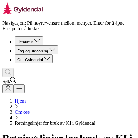
Navigasjon: Pil høyre/venstre mellom menyer, Enter for å åpne,
Escape for å lukke.
Litteratur
Fag og utdanning
Om Gyldendal
Søk
Hjem
Om oss
Retningslinjer for bruk av KI i Gyldendal