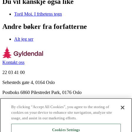
Du vil kanskje også like
Toril Moi. I frihetens tegn
Andre bøker fra forfatterne
Alt jeg ser
Kontakt oss
22 03 41 00
Sehesteds gate 4, 0164 Oslo
Postboks 6860 Pilestredet Park, 0176 Oslo
Finn frem
By clicking “Accept All Cookies”, you agree to the storing of
Nyhetsbrev
cookies on your device to enhance site navigation, analyze site
Ledige stillinger
usage, and assist in our marketing efforts.
Send inn manus
Cookies Settings