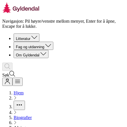
Navigasjon: Pil høyre/venstre mellom menyer, Enter for å åpne,
Escape for å lukke.
Litteratur
Fag og utdanning
Om Gyldendal
Søk
Hjem
Biografier