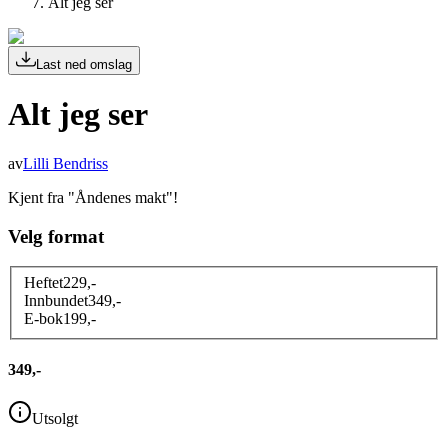
Alt jeg ser
Last ned omslag
Alt jeg ser
av
Lilli Bendriss
Kjent fra "Åndenes makt"!
Velg format
Heftet
229
,-
Innbundet
349
,-
E-bok
199
,-
349,-
Utsolgt