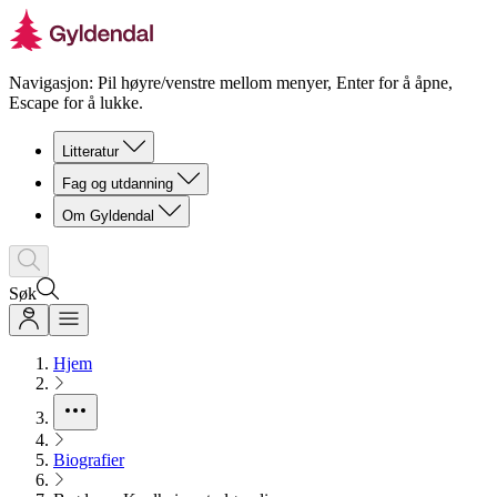
Navigasjon: Pil høyre/venstre mellom menyer, Enter for å åpne,
Escape for å lukke.
Litteratur
Fag og utdanning
Om Gyldendal
Søk
Hjem
Biografier