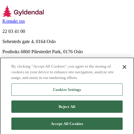
Kontakt oss
22 03 41 00
Sehesteds gate 4, 0164 Oslo
Postboks 6860 Pilestredet Park, 0176 Oslo
Finn frem
By clicking “Accept All Cookies”, you agree to the storing of
Nyhetsbrev
cookies on your device to enhance site navigation, analyze site
Ledige stillinger
usage, and assist in our marketing efforts.
Send inn manus
Cookies Settings
Om Gyldendal
Support
Reject All
Presse
Agency
©
2026
Gyldendal
Accept All Cookies
Personvernerklæringer
Informasjonskapsler