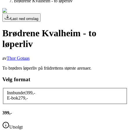
Brødrene Kvalheim - to løperliv
Last ned omslag
Brødrene Kvalheim - to
løperliv
av
Thor Gotaas
To brødres løperliv på friidrettens største arenaer.
Velg format
Innbundet
399
,-
E-bok
279
,-
399,-
Utsolgt