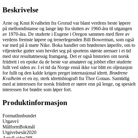
Beskrivelse
Arne og Knut Kvalheim fra Grorud var blant verdens beste løpere
på mellomdistanse og lange løp fra slutten av 1960-åra til utgangen
av 1970-åra. De studerte i Eugene i Oregon sammen med flere av
verdens fremste løpere og trenerlegenden Bill Bowerman, som også
var med på å starte Nike. Boka handler om brødrenes løperliv, om to
viljesterke gutter som hevdet seg på sportens største arenaer i ei tid
med stor resultatmessig framgang. Det er også historien om norsk
friidrett i en epoke da de beste var amatører og jobbet eller studerte
fullt ved siden av. I ei tid da Norge ennå ikke var blitt en oljenasjon
for fullt og den kalde krigen preget internasjonal idrett.
Brødrene
Kvalheim
er en ny, sterk idrettsbiografi fra Thor Gotaas. Samtidig
med at interessen for norsk friidrett er større enn på lenge, og spesielt
interessen for brødre som løper fort.
Produktinformasjon
Format
Innbundet
Utgave
1
Målform
Bokmål
Utgivelsesår
2020
Antall sider
288