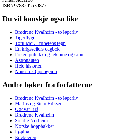
ISBN
9788205539877
Du vil kanskje også like
Brødrene Kvalheim - to løperliv
Jagerflyger
Toril Moi. I frihetens tegn
En krigsseilers dagbok
Poker, politikk og reklame og sånn
Astronauten
Hele historien
Nansen: Oppdageren
Andre bøker fra forfatterne
Brødrene Kvalheim - to løperliv
Marius og Stein Eriksen
Oddvar Brå
Brødrene Kvalheim
Sondre Norheim
Norske hoppbakker
Løping
Eneboeren