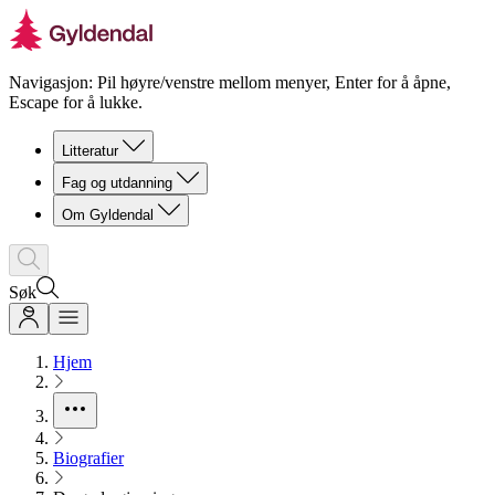
Navigasjon: Pil høyre/venstre mellom menyer, Enter for å åpne,
Escape for å lukke.
Litteratur
Fag og utdanning
Om Gyldendal
Søk
Hjem
Biografier