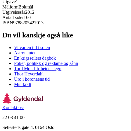
Utgave
1
Målform
Bokmål
Utgivelsesår
2012
Antall sider
160
ISBN
9788205427013
Du vil kanskje også like
Vi var en tid i solen
Astronauten
En krigsseilers dagbok
Poker, politikk og reklame og sånn
Toril Moi. I frihetens tegn
Thor Heyerdahl
Uro i koronaens tid
Min kraft
Kontakt oss
22 03 41 00
Sehesteds gate 4, 0164 Oslo