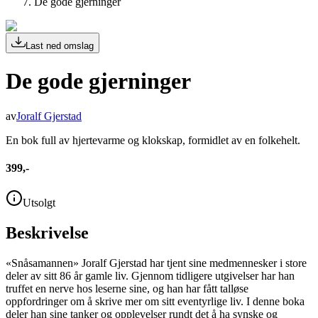
De gode gjerninger
Last ned omslag
De gode gjerninger
av
Joralf Gjerstad
En bok full av hjertevarme og klokskap, formidlet av en folkehelt.
399,-
Utsolgt
Beskrivelse
«Snåsamannen» Joralf Gjerstad har tjent sine medmennesker i store
deler av sitt 86 år gamle liv. Gjennom tidligere utgivelser har han
truffet en nerve hos leserne sine, og han har fått talløse
oppfordringer om å skrive mer om sitt eventyrlige liv. I denne boka
deler han sine tanker og opplevelser rundt det å ha synske og