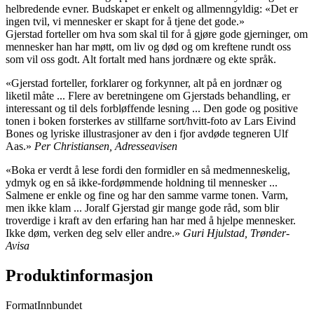
helbredende evner. Budskapet er enkelt og allmenngyldig: «Det er
ingen tvil, vi mennesker er skapt for å tjene det gode.»
Gjerstad forteller om hva som skal til for å gjøre gode gjerninger, om
mennesker han har møtt, om liv og død og om kreftene rundt oss
som vil oss godt. Alt fortalt med hans jordnære og ekte språk.
«Gjerstad forteller, forklarer og forkynner, alt på en jordnær og
liketil måte ... Flere av beretningene om Gjerstads behandling, er
interessant og til dels forbløffende lesning ... Den gode og positive
tonen i boken forsterkes av stillfarne sort/hvitt-foto av Lars Eivind
Bones og lyriske illustrasjoner av den i fjor avdøde tegneren Ulf
Aas.»
Per Christiansen, Adresseavisen
«Boka er verdt å lese fordi den formidler en så medmenneskelig,
ydmyk og en så ikke-fordømmende holdning til mennesker ...
Salmene er enkle og fine og har den samme varme tonen. Varm,
men ikke klam ... Joralf Gjerstad gir mange gode råd, som blir
troverdige i kraft av den erfaring han har med å hjelpe mennesker.
Ikke døm, verken deg selv eller andre.»
Guri Hjulstad, Trønder-
Avisa
Produktinformasjon
Format
Innbundet