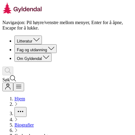
Navigasjon: Pil høyre/venstre mellom menyer, Enter for å åpne,
Escape for å lukke.
Litteratur
Fag og utdanning
Om Gyldendal
Søk
Hjem
Biografier