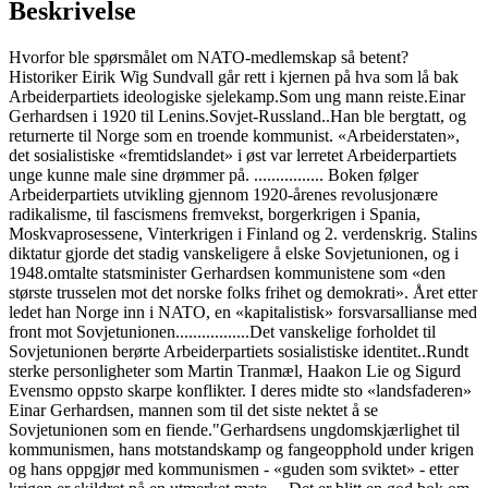
Beskrivelse
Hvorfor ble spørsmålet om NATO-medlemskap så betent?
Historiker Eirik Wig Sundvall går rett i kjernen på hva som lå bak
Arbeiderpartiets ideologiske sjelekamp.Som ung mann reiste.Einar
Gerhardsen i 1920 til Lenins.Sovjet-Russland..Han ble bergtatt, og
returnerte til Norge som en troende kommunist. «Arbeiderstaten»,
det sosialistiske «fremtidslandet» i øst var lerretet Arbeiderpartiets
unge kunne male sine drømmer på. ................ Boken følger
Arbeiderpartiets utvikling gjennom 1920-årenes revolusjonære
radikalisme, til fascismens fremvekst, borgerkrigen i Spania,
Moskvaprosessene, Vinterkrigen i Finland og 2. verdenskrig. Stalins
diktatur gjorde det stadig vanskeligere å elske Sovjetunionen, og i
1948.omtalte statsminister Gerhardsen kommunistene som «den
største trusselen mot det norske folks frihet og demokrati». Året etter
ledet han Norge inn i NATO, en «kapitalistisk» forsvarsallianse med
front mot Sovjetunionen.................Det vanskelige forholdet til
Sovjetunionen berørte Arbeiderpartiets sosialistiske identitet..Rundt
sterke personligheter som Martin Tranmæl, Haakon Lie og Sigurd
Evensmo oppsto skarpe konflikter. I deres midte sto «landsfaderen»
Einar Gerhardsen, mannen som til det siste nektet å se
Sovjetunionen som en fiende."Gerhardsens ungdomskjærlighet til
kommunismen, hans motstandskamp og fangeopphold under krigen
og hans oppgjør med kommunismen - «guden som sviktet» - etter