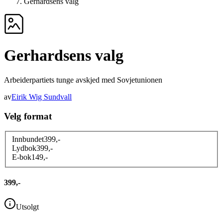
Gerhardsens valg
Gerhardsens valg
Arbeiderpartiets tunge avskjed med Sovjetunionen
av
Eirik Wig Sundvall
Velg format
Innbundet
399
,-
Lydbok
399
,-
E-bok
149
,-
399,-
Utsolgt