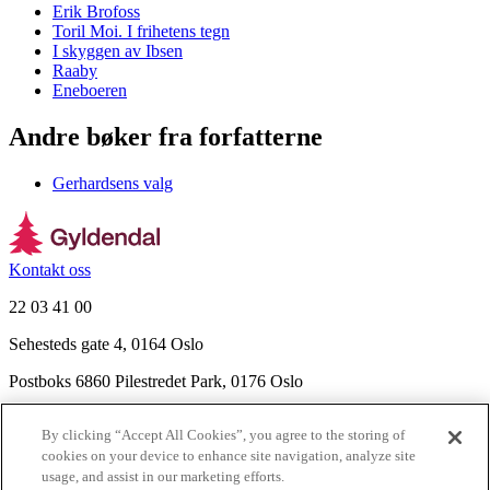
Erik Brofoss
Toril Moi. I frihetens tegn
I skyggen av Ibsen
Raaby
Eneboeren
Andre bøker fra forfatterne
Gerhardsens valg
Kontakt oss
22 03 41 00
Sehesteds gate 4, 0164 Oslo
Postboks 6860 Pilestredet Park, 0176 Oslo
Finn frem
By clicking “Accept All Cookies”, you agree to the storing of
Nyhetsbrev
cookies on your device to enhance site navigation, analyze site
Ledige stillinger
usage, and assist in our marketing efforts.