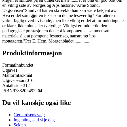
krigen er skildret på en utmerket mate ....Det er blitt en god bok om
en viktig side av Norges og Aps historie."Arne Strand,
Dagsavisen"Sundvall har en skriveklo han kan være bekjent av.
Hva er det som gjør en tekst som denne leseverdig? Forfatteren
virker faglig overbevisende, men like viktig er det at formuleringene
er klare, ikke ulne eller tvetydige. Viktigst er imidlertid den
pedagogiske prestasjonen det er å komponere et sammensatt
materiale slik at poengene festner seg uanstrengt hos
mottageren."Per E. Hem, Morgenbladet...............
Produktinformasjon
Format
Innbundet
Utgave
1
Målform
Bokmål
Utgivelsesår
2016
Antall sider
312
ISBN
9788205492264
Du vil kanskje også like
Gerhardsens valg
Ingenting skal skje deg
Sekten