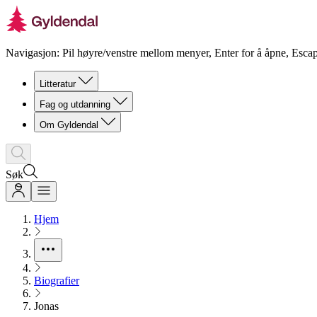
Navigasjon: Pil høyre/venstre mellom menyer, Enter for å åpne, Escap
Litteratur
Fag og utdanning
Om Gyldendal
Søk
Hjem
Biografier
Jonas