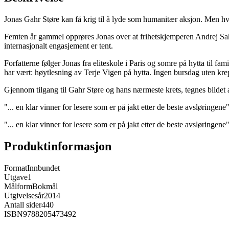
Jonas Gahr Støre kan få krig til å lyde som humanitær aksjon. Men hv
Femten år gammel opprøres Jonas over at frihetskjemperen Andrej Sakha
internasjonalt engasjement er tent.
Forfatterne følger Jonas fra eliteskole i Paris og somre på hytta til f
har vært: høytlesning av Terje Vigen på hytta. Ingen bursdag uten k
Gjennom tilgang til Gahr Støre og hans nærmeste krets, tegnes bildet a
"... en klar vinner for lesere som er på jakt etter de beste avsløringe
"... en klar vinner for lesere som er på jakt etter de beste avsløringe
Produktinformasjon
Format
Innbundet
Utgave
1
Målform
Bokmål
Utgivelsesår
2014
Antall sider
440
ISBN
9788205473492