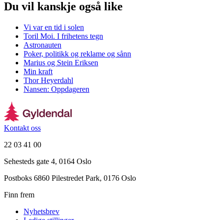
Du vil kanskje også like
Vi var en tid i solen
Toril Moi. I frihetens tegn
Astronauten
Poker, politikk og reklame og sånn
Marius og Stein Eriksen
Min kraft
Thor Heyerdahl
Nansen: Oppdageren
Kontakt oss
22 03 41 00
Sehesteds gate 4, 0164 Oslo
Postboks 6860 Pilestredet Park, 0176 Oslo
Finn frem
Nyhetsbrev