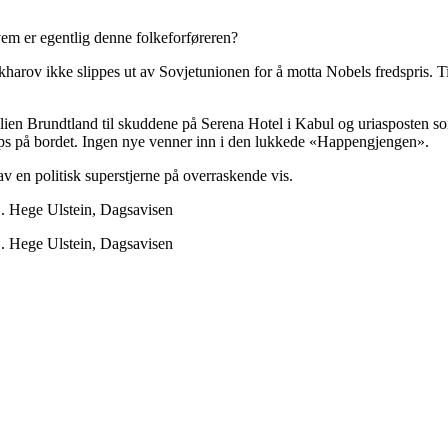
em er egentlig denne folkeforføreren?
rov ikke slippes ut av Sovjetunionen for å motta Nobels fredspris. Ti 
amilien Brundtland til skuddene på Serena Hotel i Kabul og uriasposten s
reps på bordet. Ingen nye venner inn i den lukkede «Happengjengen».
v en politisk superstjerne på overraskende vis.
ne". Hege Ulstein, Dagsavisen
ne". Hege Ulstein, Dagsavisen