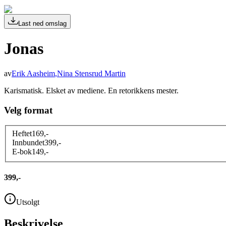
Last ned omslag
Jonas
av
Erik Aasheim
,
Nina Stensrud Martin
Karismatisk. Elsket av mediene. En retorikkens mester.
Velg format
Heftet
169
,-
Innbundet
399
,-
E-bok
149
,-
399,-
Utsolgt
Beskrivelse