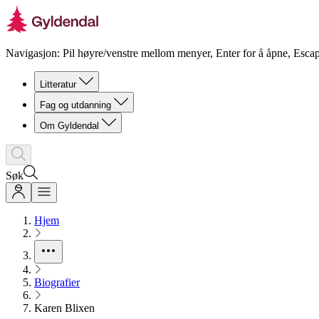
Navigasjon: Pil høyre/venstre mellom menyer, Enter for å åpne, Escap
Litteratur
Fag og utdanning
Om Gyldendal
Søk
Hjem
Biografier
Karen Blixen