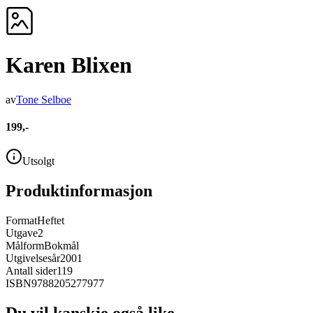
Karen Blixen
av
Tone Selboe
199,-
Utsolgt
Produktinformasjon
Format
Heftet
Utgave
2
Målform
Bokmål
Utgivelsesår
2001
Antall sider
119
ISBN
9788205277977