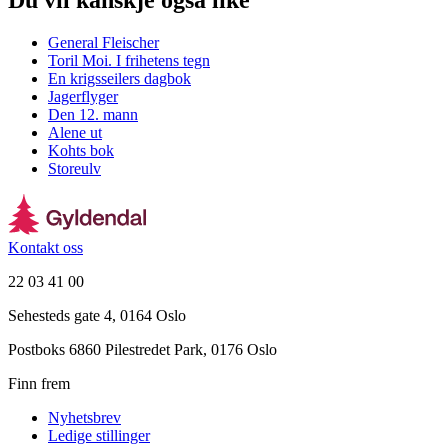
Du vil kanskje også like
General Fleischer
Toril Moi. I frihetens tegn
En krigsseilers dagbok
Jagerflyger
Den 12. mann
Alene ut
Kohts bok
Storeulv
Kontakt oss
22 03 41 00
Sehesteds gate 4, 0164 Oslo
Postboks 6860 Pilestredet Park, 0176 Oslo
Finn frem
Nyhetsbrev
Ledige stillinger