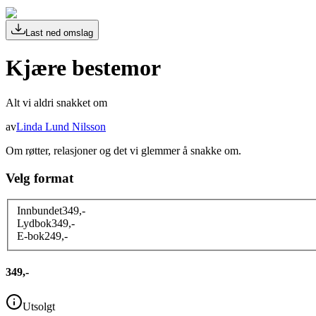
Last ned omslag
Kjære bestemor
Alt vi aldri snakket om
av
Linda Lund Nilsson
Om røtter, relasjoner og det vi glemmer å snakke om.
Velg format
Innbundet
349
,-
Lydbok
349
,-
E-bok
249
,-
349,-
Utsolgt