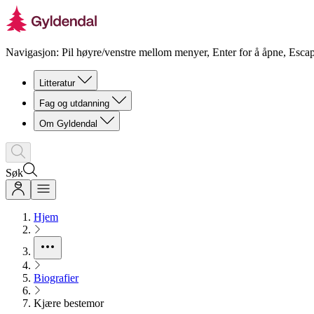
Navigasjon: Pil høyre/venstre mellom menyer, Enter for å åpne, Escap
Litteratur
Fag og utdanning
Om Gyldendal
Søk
Hjem
Biografier
Kjære bestemor