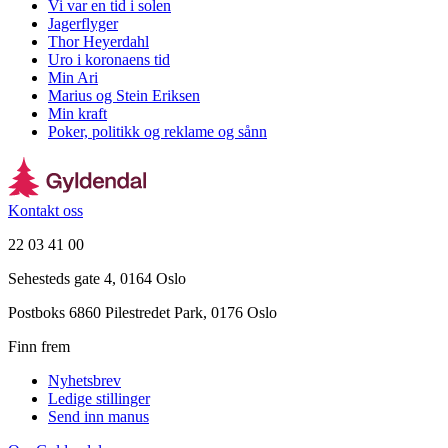
Vi var en tid i solen
Jagerflyger
Thor Heyerdahl
Uro i koronaens tid
Min Ari
Marius og Stein Eriksen
Min kraft
Poker, politikk og reklame og sånn
Kontakt oss
22 03 41 00
Sehesteds gate 4, 0164 Oslo
Postboks 6860 Pilestredet Park, 0176 Oslo
Finn frem
Nyhetsbrev
Ledige stillinger
Send inn manus