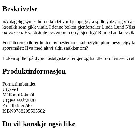
Beskrivelse
«
Antagelig syntes hun ikke det var kjempegøy å spille yatzy og vri åtte
kronikk som gikk viralt. I denne boken gjenforteller Linda Lund Nilss
og voksen. Hva drømte bestemoren om, egentlig? Burde Linda besøkt
Forfatteren skildrer lukten av bestemors sødmefylte plommesyltetøy ko
spørsmålet: Hva med alt vi aldri snakker om?
Boken spiller på dype nostalgiske strenger og handler om temaer vi alle
Produktinformasjon
Format
Innbundet
Utgave
1
Målform
Bokmål
Utgivelsesår
2020
Antall sider
240
ISBN
9788205505582
Du vil kanskje også like