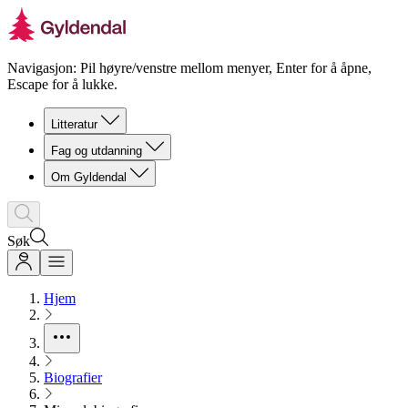
Navigasjon: Pil høyre/venstre mellom menyer, Enter for å åpne,
Escape for å lukke.
Litteratur
Fag og utdanning
Om Gyldendal
Søk
Hjem
Biografier