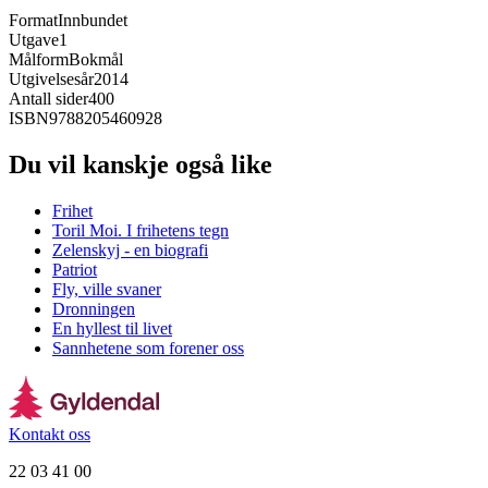
Format
Innbundet
Utgave
1
Målform
Bokmål
Utgivelsesår
2014
Antall sider
400
ISBN
9788205460928
Du vil kanskje også like
Frihet
Toril Moi. I frihetens tegn
Zelenskyj - en biografi
Patriot
Fly, ville svaner
Dronningen
En hyllest til livet
Sannhetene som forener oss
Kontakt oss
22 03 41 00