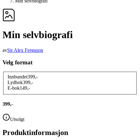
Min selvbiografi
Min selvbiografi
av
Sir Alex Ferguson
Velg format
Innbundet
399
,-
Lydbok
399
,-
E-bok
149
,-
399,-
Utsolgt
Produktinformasjon