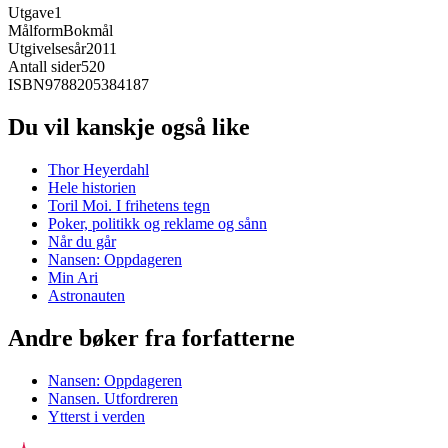
Utgave
1
Målform
Bokmål
Utgivelsesår
2011
Antall sider
520
ISBN
9788205384187
Du vil kanskje også like
Thor Heyerdahl
Hele historien
Toril Moi. I frihetens tegn
Poker, politikk og reklame og sånn
Når du går
Nansen: Oppdageren
Min Ari
Astronauten
Andre bøker fra forfatterne
Nansen: Oppdageren
Nansen. Utfordreren
Ytterst i verden