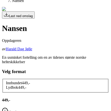
Nansen
Last ned omslag
Nansen
Oppdageren
av
Harald Dag Jølle
En usminket fortelling om en av tidenes største norske
helteskikkelser
Velg format
Innbundet
449
,-
Lydbok
449
,-
449,-