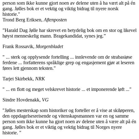
person som ikke kunne gjort noen av delene uten å ha vært alt på én
gang. Jølles bok er et vektig og viktig bidrag til nyere norsk
historie."
Trond Berg Eriksen,
Aftenposten
”Harald Dag Jølle har skrevet en betydelig bok om en stor og likevel
høyst menneskelig mann. Bragekandidat, synes jeg.”
Frank Rossavik,
Morgenbladet
" ... sterk og opplysende fortelling ... innlevende om de strabasiøse
ferdene ... forfatterens språklige grep og engasjement gjør at leseren
føres lett gjennom teksten."
Tarjei Skirbekk,
NRK
" ... en flott og meget velskrevet historie ... et imponerende løft ..."
Sindre Hovdenakk,
VG
"Jølles mesterskap som historiker og forteller er å vise at skiløperen,
den oppdagelsesreisende og vitenskapsmannen var en og samme
person som ikke kunne ha gjort noen av delene uten å være alt på én
gang. Jølles bok er et viktig og vektig bidrag til Norges nyere
historie. "