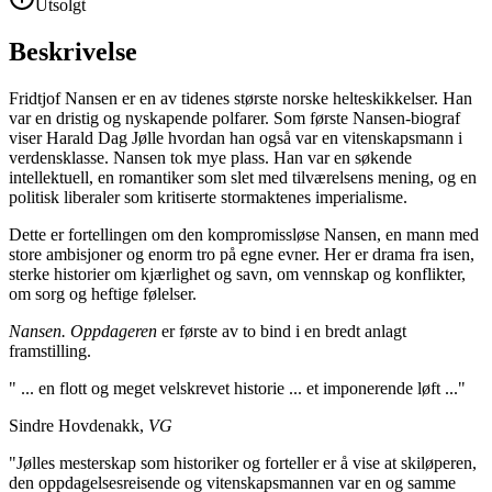
Utsolgt
Beskrivelse
Fridtjof Nansen er en av tidenes største norske helteskikkelser. Han
var en dristig og nyskapende polfarer. Som første Nansen-biograf
viser Harald Dag Jølle hvordan han også var en vitenskapsmann i
verdensklasse. Nansen tok mye plass. Han var en søkende
intellektuell, en romantiker som slet med tilværelsens mening, og en
politisk liberaler som kritiserte stormaktenes imperialisme.
Dette er fortellingen om den kompromissløse Nansen, en mann med
store ambisjoner og enorm tro på egne evner. Her er drama fra isen,
sterke historier om kjærlighet og savn, om vennskap og konflikter,
om sorg og heftige følelser.
Nansen. Oppdageren
er første av to bind i en bredt anlagt
framstilling.
" ... en flott og meget velskrevet historie ... et imponerende løft ..."
Sindre Hovdenakk,
VG
"Jølles mesterskap som historiker og forteller er å vise at skiløperen,
den oppdagelsesreisende og vitenskapsmannen var en og samme