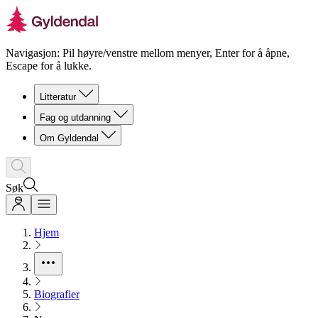
Navigasjon: Pil høyre/venstre mellom menyer, Enter for å åpne,
Escape for å lukke.
Litteratur
Fag og utdanning
Om Gyldendal
Søk
Hjem
Biografier