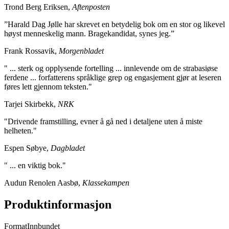
Trond Berg Eriksen,
Aftenposten
”Harald Dag Jølle har skrevet en betydelig bok om en stor og likevel
høyst menneskelig mann. Bragekandidat, synes jeg.”
Frank Rossavik,
Morgenbladet
" ... sterk og opplysende fortelling ... innlevende om de strabasiøse
ferdene ... forfatterens språklige grep og engasjement gjør at leseren
føres lett gjennom teksten."
Tarjei Skirbekk,
NRK
"Drivende framstilling, evner å gå ned i detaljene uten å miste
helheten."
Espen Søbye,
Dagbladet
" ... en viktig bok."
Audun Renolen Aasbø,
Klassekampen
Produktinformasjon
Format
Innbundet