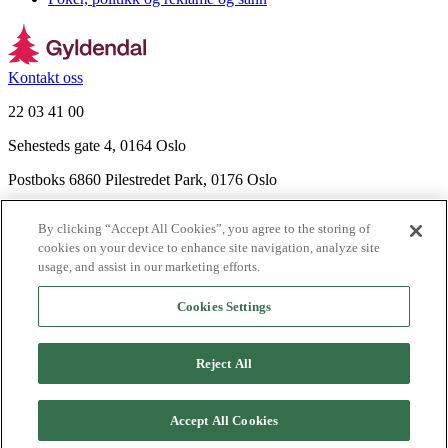
Kontakt oss
22 03 41 00
Sehesteds gate 4, 0164 Oslo
Postboks 6860 Pilestredet Park, 0176 Oslo
Finn frem
By clicking “Accept All Cookies”, you agree to the storing of
Nyhetsbrev
cookies on your device to enhance site navigation, analyze site
Ledige stillinger
usage, and assist in our marketing efforts.
Send inn manus
Cookies Settings
Om Gyldendal
Support
Reject All
Presse
Agency
©
2026
Gyldendal
Accept All Cookies
Personvernerklæringer
Informasjonskapsler