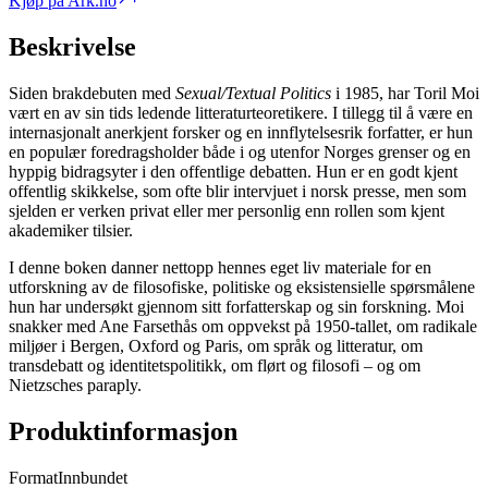
Kjøp på Ark.no
Beskrivelse
Siden brakdebuten med
Sexual/Textual Politics
i 1985, har Toril Moi
vært en av sin tids ledende litteraturteoretikere. I tillegg til å være en
internasjonalt anerkjent forsker og en innflytelsesrik forfatter, er hun
en populær foredragsholder både i og utenfor Norges grenser og en
hyppig bidragsyter i den offentlige debatten. Hun er en godt kjent
offentlig skikkelse, som ofte blir intervjuet i norsk presse, men som
sjelden er verken privat eller mer personlig enn rollen som kjent
akademiker tilsier.
I denne boken danner nettopp hennes eget liv materiale for en
utforskning av de filosofiske, politiske og eksistensielle spørsmålene
hun har undersøkt gjennom sitt forfatterskap og sin forskning. Moi
snakker med Ane Farsethås om oppvekst på 1950-tallet, om radikale
miljøer i Bergen, Oxford og Paris, om språk og litteratur, om
transdebatt og identitetspolitikk, om flørt og filosofi – og om
Nietzsches paraply.
Produktinformasjon
Format
Innbundet