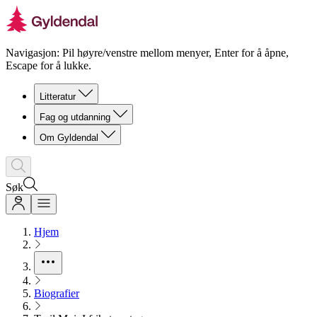
Navigasjon: Pil høyre/venstre mellom menyer, Enter for å åpne,
Escape for å lukke.
Litteratur
Fag og utdanning
Om Gyldendal
Søk
Hjem
Biografier