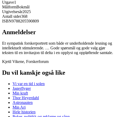
Utgave
1
Målform
Bokmål
Utgivelsesår
2025
Antall sider
368
ISBN
9788205590809
Anmeldelser
Et sympatisk forskerportrett som både er underholdende lesning og
intellektuelt stimulerende. … Gode spørsmål og gode valg gjør
teksten til en invitasjon til delta i en opplyst og oppløftende samtale.
Kjetil Vikene, Forskerforum
Du vil kanskje også like
Vi var en tid i solen
Jagerflyger
Min kraft
Thor Heyerdahl
Astronauten
Min Ari
Hele historien
Poker, politikk og reklame og sånn