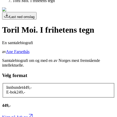
Toril Moi. I frihetens tegn
Last ned omslag
Toril Moi. I frihetens tegn
En samtalebiografi
av
Ane Farsethås
Samtalebiografi om og med en av Norges mest fremstående
intellektuelle.
Velg format
Innbundet
449
,-
E-bok
249
,-
449,-