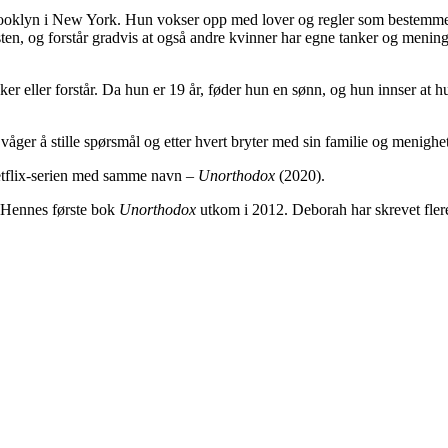
rooklyn i New York. Hun vokser opp med lover og regler som bestemmer
sten, og forstår gradvis at også andre kvinner har egne tanker og menin
er eller forstår. Da hun er 19 år, føder hun en sønn, og hun innser at hun
r å stille spørsmål og etter hvert bryter med sin familie og menigheten f
etflix-serien med samme navn –
Unorthodox
(2020).
. Hennes første bok
Unorthodox
utkom i 2012. Deborah har skrevet fler