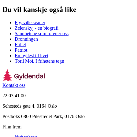
Du vil kanskje også like
Fly, ville svaner
Zelenskyj - en biografi
Sannhetene som forener oss
Dronningen
Frihet
Patriot
En hyllest til livet
Toril Moi. I frihetens tegn
Kontakt oss
22 03 41 00
Sehesteds gate 4, 0164 Oslo
Postboks 6860 Pilestredet Park, 0176 Oslo
Finn frem