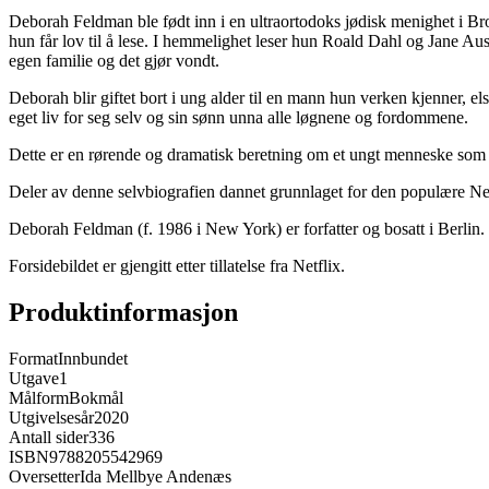
Deborah Feldman ble født inn i en ultraortodoks jødisk menighet i B
hun får lov til å lese. I hemmelighet leser hun Roald Dahl og Jane Au
egen familie og det gjør vondt.
Deborah blir giftet bort i ung alder til en mann hun verken kjenner, elsk
eget liv for seg selv og sin sønn unna alle løgnene og fordommene.
Dette er en rørende og dramatisk beretning om et ungt menneske som våge
Deler av denne selvbiografien dannet grunnlaget for den populære N
Deborah Feldman (f. 1986 i New York) er forfatter og bosatt i Berlin
Forsidebildet er gjengitt etter tillatelse fra Netflix.
Produktinformasjon
Format
Innbundet
Utgave
1
Målform
Bokmål
Utgivelsesår
2020
Antall sider
336
ISBN
9788205542969
Oversetter
Ida Mellbye Andenæs