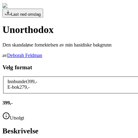
Last ned omslag
Unorthodox
Den skandaløse fornektelsen av min hasidiske bakgrunn
av
Deborah Feldman
Velg format
Innbundet
399
,-
E-bok
279
,-
399,-
Utsolgt
Beskrivelse