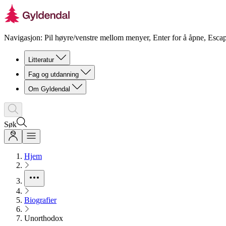
Navigasjon: Pil høyre/venstre mellom menyer, Enter for å åpne, Escap
Litteratur
Fag og utdanning
Om Gyldendal
Søk
Hjem
Biografier
Unorthodox