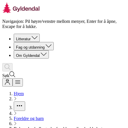
Navigasjon: Pil høyre/venstre mellom menyer, Enter for å åpne,
Escape for å lukke.
Litteratur
Fag og utdanning
Om Gyldendal
Søk
Hjem
Foreldre og barn