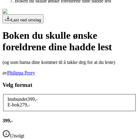
Boken du skulle ønske foreldrene dine hadde lest
Last ned omslag
Boken du skulle ønske
foreldrene dine hadde lest
(og som barna dine kommer til å takke deg for at du leste)
av
Philippa Perry
Velg format
Innbundet
399
,-
E-bok
279
,-
399,-
Utsolgt