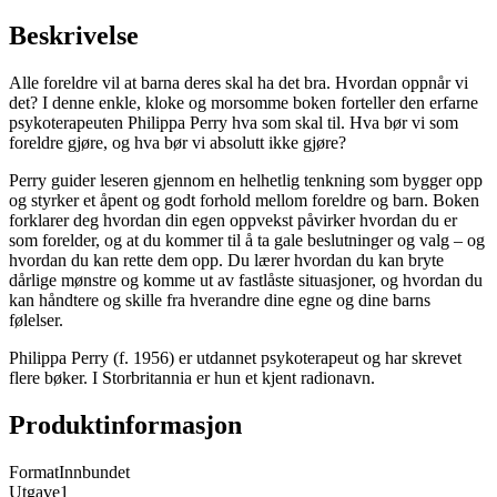
Beskrivelse
Alle foreldre vil at barna deres skal ha det bra. Hvordan oppnår vi
det? I denne enkle, kloke og morsomme boken forteller den erfarne
psykoterapeuten Philippa Perry hva som skal til. Hva bør vi som
foreldre gjøre, og hva bør vi absolutt ikke gjøre?
Perry guider leseren gjennom en helhetlig tenkning som bygger opp
og styrker et åpent og godt forhold mellom foreldre og barn. Boken
forklarer deg hvordan din egen oppvekst påvirker hvordan du er
som forelder, og at du kommer til å ta gale beslutninger og valg – og
hvordan du kan rette dem opp. Du lærer hvordan du kan bryte
dårlige mønstre og komme ut av fastlåste situasjoner, og hvordan du
kan håndtere og skille fra hverandre dine egne og dine barns
følelser.
Philippa Perry (f. 1956) er utdannet psykoterapeut og har skrevet
flere bøker. I Storbritannia er hun et kjent radionavn.
Produktinformasjon
Format
Innbundet
Utgave
1