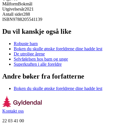
Målform
Bokmål
Utgivelsesår
2021
Antall sider
288
ISBN
9788205541139
Du vil kanskje også like
Robuste barn
Boken du skulle ønske foreldrene dine hadde lest
De utrolige årene
Selvfølelsen hos barn og unge
Superkraften i alle foreldre
Andre bøker fra forfatterne
Boken du skulle ønske foreldrene dine hadde lest
Kontakt oss
22 03 41 00