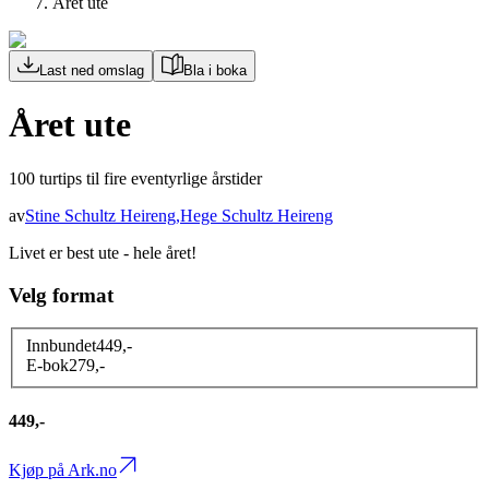
Året ute
Last ned omslag
Bla i boka
Året ute
100 turtips til fire eventyrlige årstider
av
Stine Schultz Heireng
,
Hege Schultz Heireng
Livet er best ute - hele året!
Velg format
Innbundet
449
,-
E-bok
279
,-
449,-
Kjøp på Ark.no