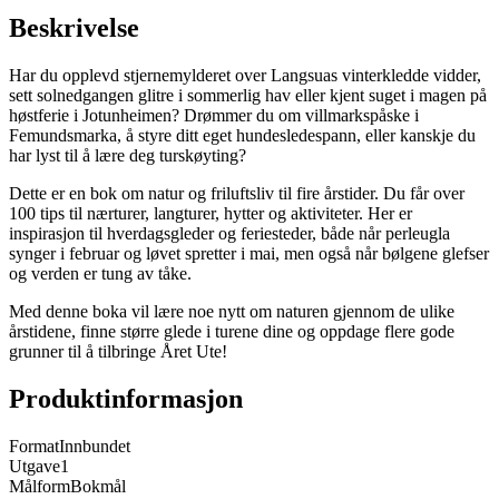
Beskrivelse
Har du opplevd stjernemylderet over Langsuas vinterkledde vidder,
sett solnedgangen glitre i sommerlig hav eller kjent suget i magen på
høstferie i Jotunheimen? Drømmer du om villmarkspåske i
Femundsmarka, å styre ditt eget hundesledespann, eller kanskje du
har lyst til å lære deg turskøyting?
Dette er en bok om natur og friluftsliv til fire årstider. Du får over
100 tips til nærturer, langturer, hytter og aktiviteter. Her er
inspirasjon til hverdagsgleder og feriesteder, både når perleugla
synger i februar og løvet spretter i mai, men også når bølgene glefser
og verden er tung av tåke.
Med denne boka vil lære noe nytt om naturen gjennom de ulike
årstidene, finne større glede i turene dine og oppdage flere gode
grunner til å tilbringe Året Ute!
Produktinformasjon
Format
Innbundet
Utgave
1
Målform
Bokmål