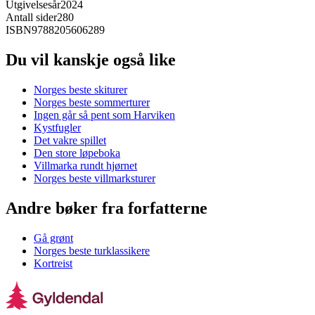
Utgivelsesår
2024
Antall sider
280
ISBN
9788205606289
Du vil kanskje også like
Norges beste skiturer
Norges beste sommerturer
Ingen går så pent som Harviken
Kystfugler
Det vakre spillet
Den store løpeboka
Villmarka rundt hjørnet
Norges beste villmarksturer
Andre bøker fra forfatterne
Gå grønt
Norges beste turklassikere
Kortreist