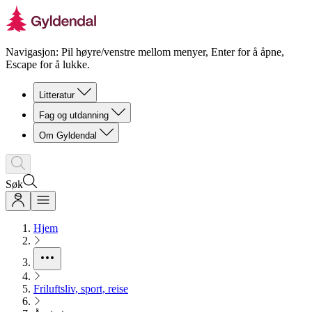
Navigasjon: Pil høyre/venstre mellom menyer, Enter for å åpne,
Escape for å lukke.
Litteratur
Fag og utdanning
Om Gyldendal
Søk
Hjem
Friluftsliv, sport, reise