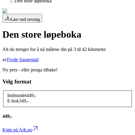
Den store løpeboka
Last ned omslag
Den store løpeboka
Alt du trenger for å nå målene din på 3 til 42 kilometer
av
Frode Saugestad
Ny pers - eller penga tilbake!
Velg format
Innbundet
449
,-
E-bok
349
,-
449,-
Kjøp på Ark.no