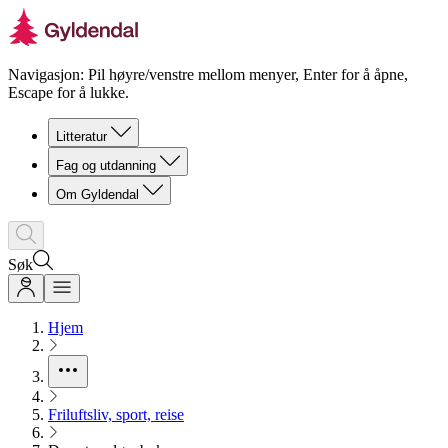
Navigasjon: Pil høyre/venstre mellom menyer, Enter for å åpne,
Escape for å lukke.
Litteratur
Fag og utdanning
Om Gyldendal
Søk
Hjem
Friluftsliv, sport, reise