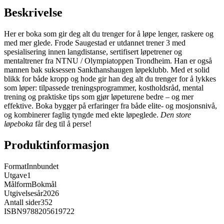
Beskrivelse
Her er boka som gir deg alt du trenger for å løpe lenger, raskere og
med mer glede. Frode Saugestad er utdannet trener 3 med
spesialisering innen langdistanse, sertifisert løpetrener og
mentaltrener fra NTNU / Olympiatoppen Trondheim. Han er også
mannen bak suksessen Sankthanshaugen løpeklubb. Med et solid
blikk for både kropp og hode gir han deg alt du trenger for å lykkes
som løper: tilpassede treningsprogrammer, kostholdsråd, mental
trening og praktiske tips som gjør løpeturene bedre – og mer
effektive. Boka bygger på erfaringer fra både elite- og mosjonsnivå,
og kombinerer faglig tyngde med ekte løpeglede.
Den store
løpeboka
får deg til å perse!
Produktinformasjon
Format
Innbundet
Utgave
1
Målform
Bokmål
Utgivelsesår
2026
Antall sider
352
ISBN
9788205619722