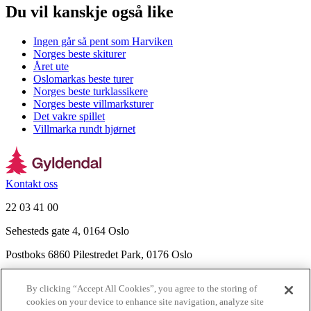
Du vil kanskje også like
Ingen går så pent som Harviken
Norges beste skiturer
Året ute
Oslomarkas beste turer
Norges beste turklassikere
Norges beste villmarksturer
Det vakre spillet
Villmarka rundt hjørnet
Kontakt oss
22 03 41 00
Sehesteds gate 4, 0164 Oslo
Postboks 6860 Pilestredet Park, 0176 Oslo
Finn frem
By clicking “Accept All Cookies”, you agree to the storing of
Nyhetsbrev
cookies on your device to enhance site navigation, analyze site