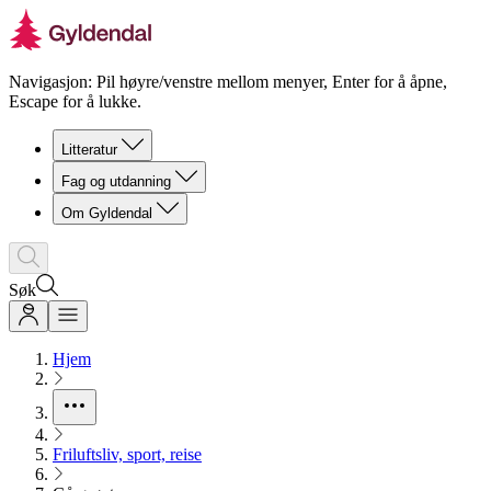
Navigasjon: Pil høyre/venstre mellom menyer, Enter for å åpne,
Escape for å lukke.
Litteratur
Fag og utdanning
Om Gyldendal
Søk
Hjem
Friluftsliv, sport, reise