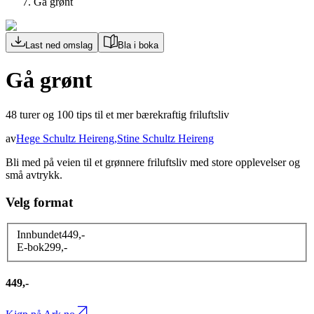
Gå grønt
Last ned omslag
Bla i boka
Gå grønt
48 turer og 100 tips til et mer bærekraftig friluftsliv
av
Hege Schultz Heireng
,
Stine Schultz Heireng
Bli med på veien til et grønnere friluftsliv med store opplevelser og
små avtrykk.
Velg format
Innbundet
449
,-
E-bok
299
,-
449,-