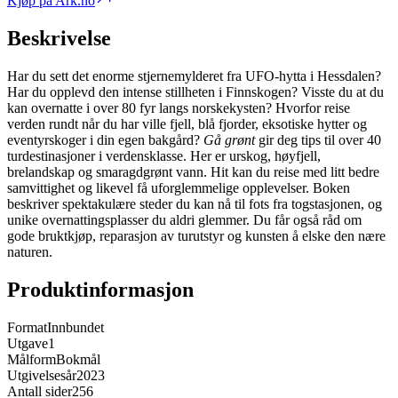
Kjøp på Ark.no
Beskrivelse
Har du sett det enorme stjernemylderet fra UFO-hytta i Hessdalen?
Har du opplevd den intense stillheten i Finnskogen? Visste du at du
kan overnatte i over 80 fyr langs norskekysten? Hvorfor reise
verden rundt når du har ville fjell, blå fjorder, eksotiske hytter og
eventyrskoger i din egen bakgård?
Gå grønt
gir deg tips til over 40
turdestinasjoner i verdensklasse. Her er urskog, høyfjell,
brelandskap og smaragdgrønt vann. Hit kan du reise med litt bedre
samvittighet og likevel få uforglemmelige opplevelser. Boken
beskriver spektakulære steder du kan nå til fots fra togstasjonen, og
unike overnattingsplasser du aldri glemmer. Du får også råd om
gode bruktkjøp, reparasjon av turutstyr og kunsten å elske den nære
naturen.
Produktinformasjon
Format
Innbundet
Utgave
1
Målform
Bokmål
Utgivelsesår
2023
Antall sider
256