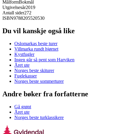
Målform
Bokmål
Utgivelsesår
2019
Antall sider
272
ISBN
9788205520530
Du vil kanskje også like
Oslomarkas beste turer
Villmarka rundt hjørnet
Kystfugler
Ingen går så pent som Harviken
Året ute
Norges beste skiturer
Fuglekasser
Norges beste sommerturer
Andre bøker fra forfatterne
Gå grønt
Året ute
Norges beste turklassikere