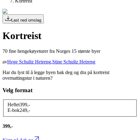
Kortreist
Last ned omslag
Kortreist
70 fine hengekøyeturer fra Norges 15 største byer
av
Hege Schultz Heireng
,
Stine Schultz Heireng
Har du lyst til å legge byen bak deg og dra på kortreist
overnattingstur i naturen?
Velg format
Heftet
399
,-
E-bok
249
,-
399,-