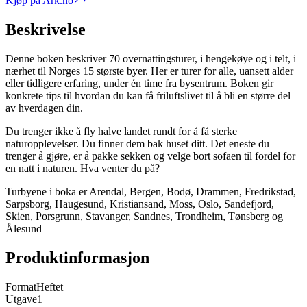
Kjøp på Ark.no
Beskrivelse
Denne boken beskriver 70 overnattingsturer, i hengekøye og i telt, i
nærhet til Norges 15 største byer. Her er turer for alle, uansett alder
eller tidligere erfaring, under én time fra bysentrum. Boken gir
konkrete tips til hvordan du kan få friluftslivet til å bli en større del
av hverdagen din.
Du trenger ikke å fly halve landet rundt for å få sterke
naturopplevelser. Du finner dem bak huset ditt. Det eneste du
trenger å gjøre, er å pakke sekken og velge bort sofaen til fordel for
en natt i naturen. Hva venter du på?
Turbyene i boka er Arendal, Bergen, Bodø, Drammen, Fredrikstad,
Sarpsborg, Haugesund, Kristiansand, Moss, Oslo, Sandefjord,
Skien, Porsgrunn, Stavanger, Sandnes, Trondheim, Tønsberg og
Ålesund
Produktinformasjon
Format
Heftet
Utgave
1