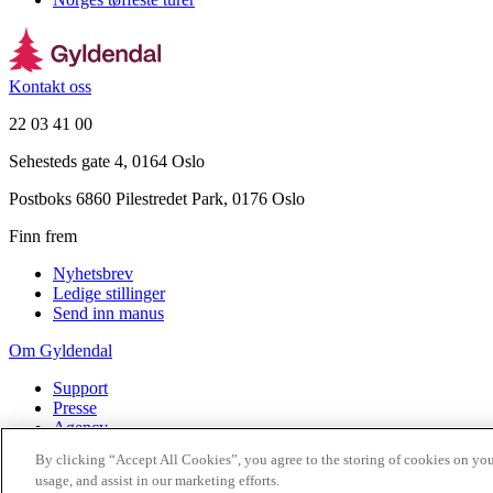
Kontakt oss
22 03 41 00
Sehesteds gate 4, 0164 Oslo
Postboks 6860 Pilestredet Park, 0176 Oslo
Finn frem
Nyhetsbrev
Ledige stillinger
Send inn manus
Om Gyldendal
Support
Presse
Agency
By clicking “Accept All Cookies”, you agree to the storing of cookies on you
©
2026
Gyldendal
usage, and assist in our marketing efforts.
Personvernerklæringer
Informasjonskapsler