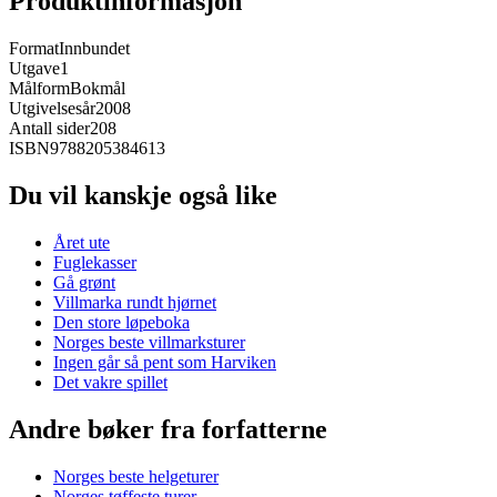
Produktinformasjon
Format
Innbundet
Utgave
1
Målform
Bokmål
Utgivelsesår
2008
Antall sider
208
ISBN
9788205384613
Du vil kanskje også like
Året ute
Fuglekasser
Gå grønt
Villmarka rundt hjørnet
Den store løpeboka
Norges beste villmarksturer
Ingen går så pent som Harviken
Det vakre spillet
Andre bøker fra forfatterne
Norges beste helgeturer
Norges tøffeste turer