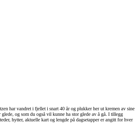
tzen har vandret i fjellet i snart 40 år og plukker her ut kremen av sine
r glede, og som du også vil kunne ha stor glede av å gå. I tillegg
eder, hytter, aktuelle kart og lengde på dagsetapper er angitt for hver