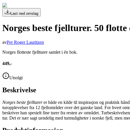
Last ned omslag
Norges beste fjellturer. 50 flotte
av
Per Roger Lauritzen
Norges flotteste fjellturer samlet i én bok.
449,-
Utsolgt
Beskrivelse
Norges beste fjellturer
er både en kilde til inspirasjon og praktisk hånd
turopplevelser fra 12 fjellområder over det ganske land. For hvert områ
beskriver han spesielt fine turer fra resten av området. Turbeskrivelsen
tur. Det er nær sagt uendelig med turmuligheter i norske fjell, men m