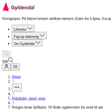
Navigasjon: Pil høyre/venstre mellom menyer, Enter for å åpne, Escap
Litteratur
Fag og utdanning
Om Gyldendal
Søk
Hjem
Friluftsliv, sport, reise
Norges beste fjellturer. 50 flotte opplevelser fra nord til sør