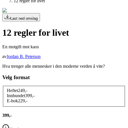
12 regler for livet
Last ned omslag
12 regler for livet
En motgift mot kaos
av
Jordan B. Peterson
Hva trenger alle mennesker i den moderne verden å vite?
Velg format
Heftet
249
,-
Innbundet
399
,-
E-bok
229
,-
399,-