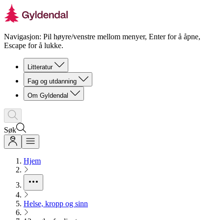
Navigasjon: Pil høyre/venstre mellom menyer, Enter for å åpne,
Escape for å lukke.
Litteratur
Fag og utdanning
Om Gyldendal
Søk
Hjem
Helse, kropp og sinn