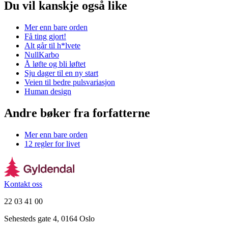
Du vil kanskje også like
Mer enn bare orden
Få ting gjort!
Alt går til h*lvete
NullKarbo
Å løfte og bli løftet
Sju dager til en ny start
Veien til bedre pulsvariasjon
Human design
Andre bøker fra forfatterne
Mer enn bare orden
12 regler for livet
Kontakt oss
22 03 41 00
Sehesteds gate 4, 0164 Oslo