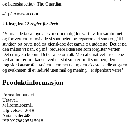
og lidenskapelig.» The Guardian
#1 på Amazon.com.
Utdrag fra
12 regler for livet:
"Vi må alle ta så mye ansvar som mulig for vårt liv, for samfunnet
og for verden. Vi må alle si sannheten og reparere det som er gått i
stykker, og bryte ned og gjenskape det gamle og utdaterte. Det er på
den måten vi kan, og må, redusere lidelsene som forgifter verden.
Det er mye å be om. Det er å be om alt. Men alternativet - redslene
ved autoritær tro, kaoset ved en stat som er brutt sammen, den
tragiske katastrofen ved en utemmet natur, den eksistensielle angsten
og svakheten til et individ uten mål og mening - er åpenbart verre".
Produktinformasjon
Format
Innbundet
Utgave
1
Målform
Bokmål
Utgivelsesår
2018
Antall sider
448
ISBN
9788205515918