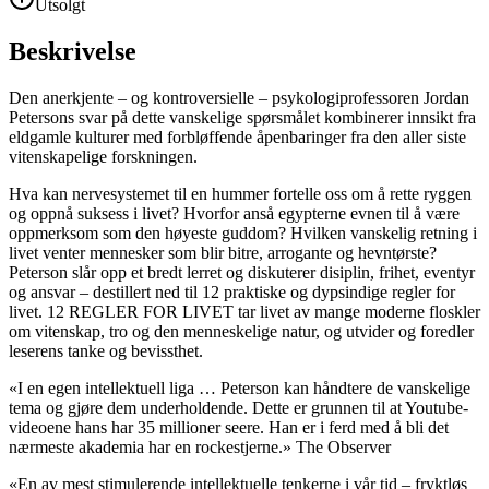
Utsolgt
Beskrivelse
Den anerkjente – og kontroversielle – psykologiprofessoren Jordan
Petersons svar på dette vanskelige spørsmålet kombinerer innsikt fra
eldgamle kulturer med forbløffende åpenbaringer fra den aller siste
vitenskapelige forskningen.
Hva kan nervesystemet til en hummer fortelle oss om å rette ryggen
og oppnå suksess i livet? Hvorfor anså egypterne evnen til å være
oppmerksom som den høyeste guddom? Hvilken vanskelig retning i
livet venter mennesker som blir bitre, arrogante og hevntørste?
Peterson slår opp et bredt lerret og diskuterer disiplin, frihet, eventyr
og ansvar – destillert ned til 12 praktiske og dypsindige regler for
livet. 12 REGLER FOR LIVET tar livet av mange moderne floskler
om vitenskap, tro og den menneskelige natur, og utvider og foredler
leserens tanke og bevissthet.
«I en egen intellektuell liga … Peterson kan håndtere de vanskelige
tema og gjøre dem underholdende. Dette er grunnen til at Youtube-
videoene hans har 35 millioner seere. Han er i ferd med å bli det
nærmeste akademia har en rockestjerne.» The Observer
«En av mest stimulerende intellektuelle tenkerne i vår tid – fryktløs