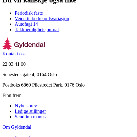
Du vil kanskje også like
Periodisk faste
Veien til bedre pulsvariasjon
Autofagi 14
Takknemlighetsjournal
Kontakt oss
22 03 41 00
Sehesteds gate 4, 0164 Oslo
Postboks 6860 Pilestredet Park, 0176 Oslo
Finn frem
Nyhetsbrev
Ledige stillinger
Send inn manus
Om Gyldendal