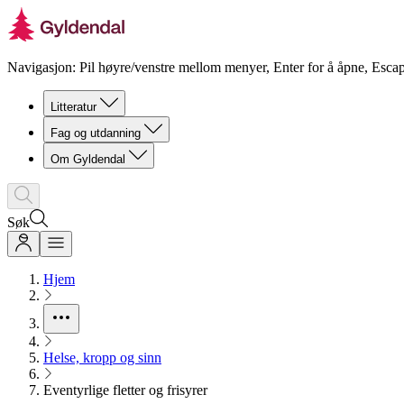
Navigasjon: Pil høyre/venstre mellom menyer, Enter for å åpne, Escap
Litteratur
Fag og utdanning
Om Gyldendal
Søk
Hjem
Helse, kropp og sinn
Eventyrlige fletter og frisyrer