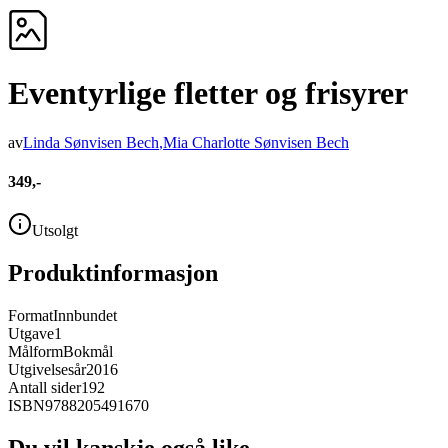
Eventyrlige fletter og frisyrer
av
Linda Sønvisen Bech
,
Mia Charlotte Sønvisen Bech
349,-
Utsolgt
Produktinformasjon
Format
Innbundet
Utgave
1
Målform
Bokmål
Utgivelsesår
2016
Antall sider
192
ISBN
9788205491670