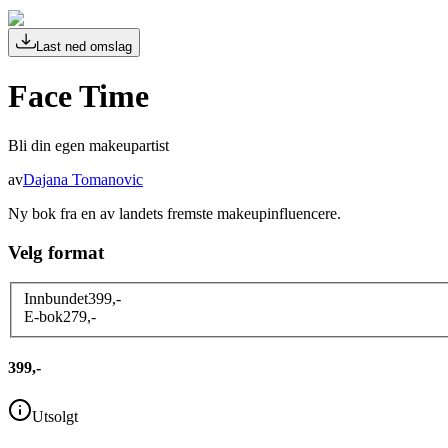
Last ned omslag
Face Time
Bli din egen makeupartist
av
Dajana Tomanovic
Ny bok fra en av landets fremste makeupinfluencere.
Velg format
Innbundet
399
,-
E-bok
279
,-
399,-
Utsolgt