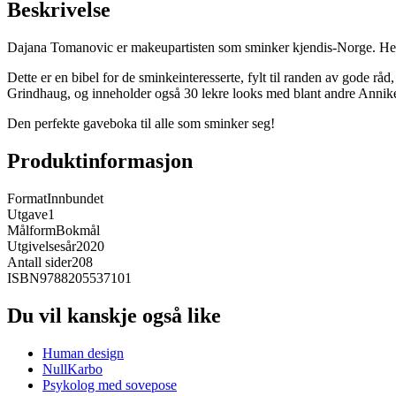
Beskrivelse
Dajana Tomanovic er makeupartisten som sminker kjendis-Norge. He
Dette er en bibel for de sminkeinteresserte, fylt til randen av gode rå
Grindhaug, og inneholder også 30 lekre looks med blant andre Annik
Den perfekte gaveboka til alle som sminker seg!
Produktinformasjon
Format
Innbundet
Utgave
1
Målform
Bokmål
Utgivelsesår
2020
Antall sider
208
ISBN
9788205537101
Du vil kanskje også like
Human design
NullKarbo
Psykolog med sovepose