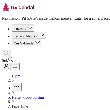
Navigasjon: Pil høyre/venstre mellom menyer, Enter for å åpne, Escap
Litteratur
Fag og utdanning
Om Gyldendal
Søk
Hjem
Helse, kropp og sinn
Face Time