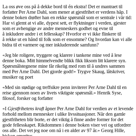
La oss øve oss på å dekke bord til én ekstra! Det er mantraet til
forfatter Per Arne Dahl, som mener at gjestfrihet er verdens håp. I
denne boken drøfter han en rekke spørsmål som er sentrale i vår tid:
Har vi glemt at vi alle, dypest sett, er flyktninger i verden, gjester
som er avhengige av andre menneskers godhet og evne til
å inkludere andre i et fellesskap? Hvorfor er vi ikke flinkere til
å rekke ut en hånd til folk som er ensomme? Og hvordan kan vi alle
bidra til et varmere og mer inkluderende samfunn?
«Jeg ble roligere, tryggere og klarere i tankene mine ved å lese
denne boka. Mitt himmelvendte blikk fikk liksom litt klarere syn.
Spørsmålstegnene mine får rikelig med rom til å undres sammen
med Per Arne Dahl. Det gjorde godt!» Trygve Skaug, låtskriver,
musiker og poet
«Med sin stødige og treffsikre penn inviterer Per Arne Dahl til en
reise gjennom noen av livets viktigste spørsmål.» Henrik Syse,
filosof, forsker og forfatter
«I
Gjestfrihetens kraft
åpner Per Arne Dahl for verdien av et levende
forhold mellom mennesker i ulike livssituasjoner. Når den gamle
gjestfriheten blir borte, er det viktig å finne andre former for det
gode fellesskapet. Rikdommen i denne boken viser vei og utfordrer
oss alle. Det vet jeg noe om nå i en alder av 97 år.» Georg Hille,
biskop emeritus