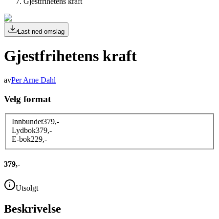
Gjestfrihetens kraft
Last ned omslag
Gjestfrihetens kraft
av
Per Arne Dahl
Velg format
Innbundet
379
,-
Lydbok
379
,-
E-bok
229
,-
379,-
Utsolgt
Beskrivelse