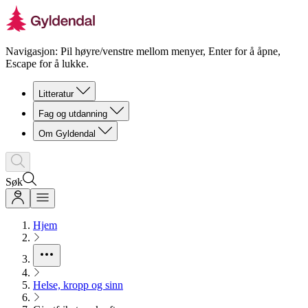
Navigasjon: Pil høyre/venstre mellom menyer, Enter for å åpne,
Escape for å lukke.
Litteratur
Fag og utdanning
Om Gyldendal
Søk
Hjem
Helse, kropp og sinn