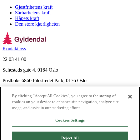
Gjestfrihetens kraft
Sårbarhetens kraft
Håpets kraft
Den store kjærligheten
Kontakt oss
22 03 41 00
Sehesteds gate 4, 0164 Oslo
Postboks 6860 Pilestredet Park, 0176 Oslo
Finn frem
By clicking “Accept All Cookies”, you agree to the storing of
Nyhetsbrev
cookies on your device to enhance site navigation, analyze site
Ledige stillinger
usage, and assist in our marketing efforts.
Send inn manus
Cookies Settings
Om Gyldendal
Support
Reject All
Presse