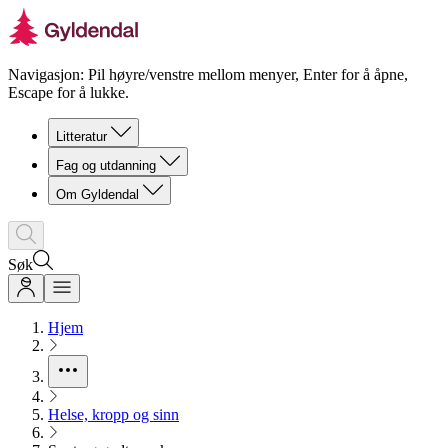
Navigasjon: Pil høyre/venstre mellom menyer, Enter for å åpne,
Escape for å lukke.
Litteratur
Fag og utdanning
Om Gyldendal
Søk
Hjem
Helse, kropp og sinn