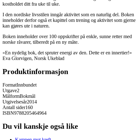
kostholdet ditt fra uke til uke.
I den nordiske livsstilen inngår aktivitet som en naturlig del. Boken
inneholder derfor også et kapittel om trening og aktivitet som gjerne
kan gjøres ute i naturen.
Boken inneholder over 100 oppskrifter på enkle, sunne retter med
norske råvarer, tilberedt på en ny måte.
«En nydelig bok, det spruter energi av den. Dette er en innertier!»
Eva Glorvigen, Norsk Ukeblad
Produktinformasjon
Format
Innbundet
Utgave
2
Målform
Bokmål
Utgivelsesår
2014
Antall sider
160
ISBN
9788205464964
Du vil kanskje også like
Kampen mot kreft