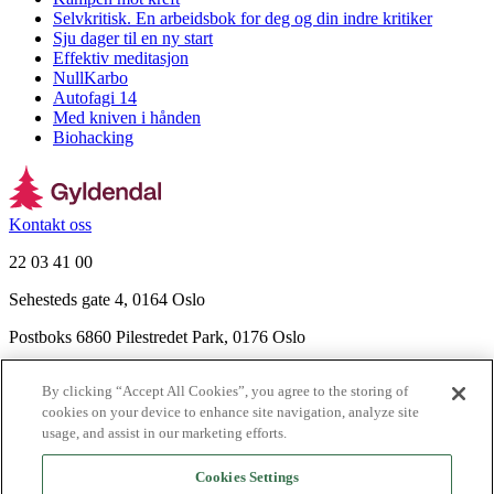
Selvkritisk. En arbeidsbok for deg og din indre kritiker
Sju dager til en ny start
Effektiv meditasjon
NullKarbo
Autofagi 14
Med kniven i hånden
Biohacking
Kontakt oss
22 03 41 00
Sehesteds gate 4, 0164 Oslo
Postboks 6860 Pilestredet Park, 0176 Oslo
Finn frem
By clicking “Accept All Cookies”, you agree to the storing of
Nyhetsbrev
cookies on your device to enhance site navigation, analyze site
Ledige stillinger
usage, and assist in our marketing efforts.
Send inn manus
Cookies Settings
Om Gyldendal