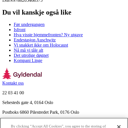
ISBN
9788205468375
Du vil kanskje også like
Før undergangen
Isfront
Hva visste hjemmefronten? Ny utgave
Endestasjon Auschwitz
Vi snakket ikke om Holocaust
Nå må vi tåle alt
Det utrolige døgnet
Kompani Linge
Kontakt oss
22 03 41 00
Sehesteds gate 4, 0164 Oslo
Postboks 6860 Pilestredet Park, 0176 Oslo
Finn frem
By clicking “Accept All Cookies”, you agree to the storing of