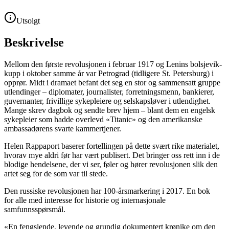
Utsolgt
Beskrivelse
Mellom den første revolusjonen i februar 1917 og Lenins bolsjevik-
kupp i oktober samme år var Petrograd (tidligere St. Petersburg) i
opprør. Midt i dramaet befant det seg en stor og sammensatt gruppe
utlendinger – diplomater, journalister, forretningsmenn, bankierer,
guvernanter, frivillige sykepleiere og selskapsløver i utlendighet.
Mange skrev dagbok og sendte brev hjem – blant dem en engelsk
sykepleier som hadde overlevd «Titanic» og den amerikanske
ambassadørens svarte kammertjener.
Helen Rappaport baserer fortellingen på dette svært rike materialet,
hvorav mye aldri før har vært publisert. Det bringer oss rett inn i de
blodige hendelsene, der vi ser, føler og hører revolusjonen slik den
artet seg for de som var til stede.
Den russiske revolusjonen har 100-årsmarkering i 2017. En bok
for alle med interesse for historie og internasjonale
samfunnsspørsmål.
«En fengslende, levende og grundig dokumentert krønike om den