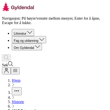
Navigasjon: Pil høyre/venstre mellom menyer, Enter for å åpne,
Escape for å lukke.
Litteratur
Fag og utdanning
Om Gyldendal
Søk
Hjem
Historie