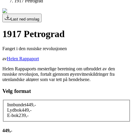
1917 Petrograd
Last ned omslag
1917 Petrograd
Fanget i den russiske revolusjonen
av
Helen Rappaport
Helen Rappaports mesterlige beretning om utbruddet av den
russiske revolusjon, fortalt gjennom øyenvitneskildringer fra
utenlandske aktører som var tett på hendelsene.
Velg format
Innbundet
449
,-
Lydbok
449
,-
E-bok
239
,-
449,-