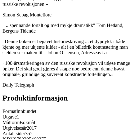
russiske revolusjonen.»
Simon Sebag Montefiore
" ...spennande fortalt og med mykje dramatikk" Tom Hetland,
Bergens Tidende
"Denne boken er begavet historieskriving ... et dypdykk i både
kjente og mer ukjente kilder - alt i en billedrik kontrastering man
sjelden ser maken til." Johan O. Jensen, Adresseavisa
«100-årsmarkeringen av den russiske revolusjon vil utløse mange
bøker. Det skal godt gjøres å skape noe bedre enn denne høyst
originale, grundige og suverent konstruerte fortellingen.»
Daily Telegraph
Produktinformasjon
Format
Innbundet
Utgave
1
Målform
Bokmål
Utgivelsesår
2017
Antall sider
352