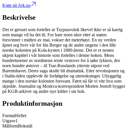
Kjøp på Ark.no
Beskrivelse
Det er gresset som forteller at Tsypnavolok likevel ikke er så karrig
som mange vil ha det til. For bare noen uker etter at snøen
forsvinner i midten av mai, vokser det meterhøyt. En ny verden
åpnet seg hver vår for Ida Berger og de andre ungene i den lille
norske kolonien på Kola-kysten i 1880-årene. Det er et nesten
ukjent kapittel i vår historie som fortelles i denne boken. Mens
hundretusener av nordmenn reiste vestover for å søke lykken, dro
noen hundre østover – til Tsar-Russlands ytterste utpost ved
Barentshavet. Deres saga skulle bli dramatisk. Etter revolusjonen og
i Stalin-tiden opplevde de forfølgelse og utrenskninger. Uhyggelig
mange i den norske kolonien forsvant. Først nå får vi vite hva som
skjedde. Journalist og Moskva-korrespondent Morten Jentoft bygger
på KGB-arkiver og andre nye kilder i sin bok.
Produktinformasjon
Format
Heftet
Utgave
1
Målform
Bokmål