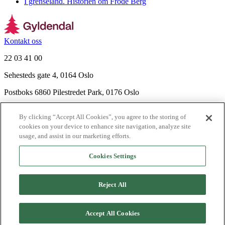
I grenseland. Historien om Frode Berg
Kontakt oss
22 03 41 00
Sehesteds gate 4, 0164 Oslo
Postboks 6860 Pilestredet Park, 0176 Oslo
Finn frem
By clicking “Accept All Cookies”, you agree to the storing of
Nyhetsbrev
cookies on your device to enhance site navigation, analyze site
Ledige stillinger
usage, and assist in our marketing efforts.
Send inn manus
Cookies Settings
Om Gyldendal
Support
Reject All
Presse
Agency
©
2026
Gyldendal
Accept All Cookies
Personvernerklæringer
Informasjonskapsler