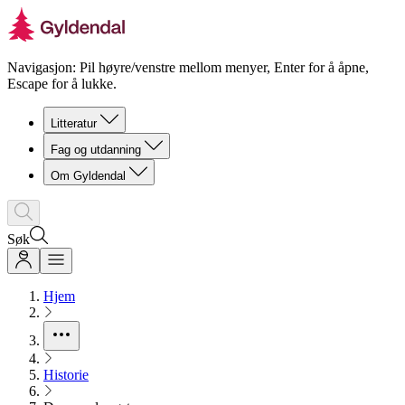
Navigasjon: Pil høyre/venstre mellom menyer, Enter for å åpne,
Escape for å lukke.
Litteratur
Fag og utdanning
Om Gyldendal
Søk
Hjem
Historie