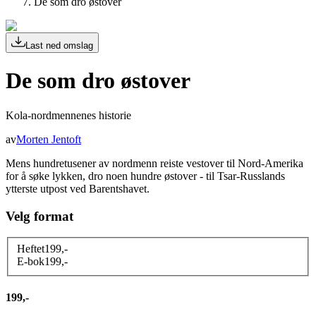
De som dro østover
Last ned omslag
De som dro østover
Kola-nordmennenes historie
av
Morten Jentoft
Mens hundretusener av nordmenn reiste vestover til Nord-Amerika
for å søke lykken, dro noen hundre østover - til Tsar-Russlands
ytterste utpost ved Barentshavet.
Velg format
Heftet
199
,-
E-bok
199
,-
199,-