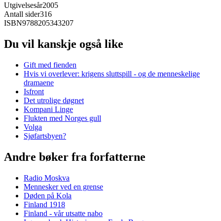
Utgivelsesår
2005
Antall sider
316
ISBN
9788205343207
Du vil kanskje også like
Gift med fienden
Hvis vi overlever: krigens sluttspill - og de menneskelige
dramaene
Isfront
Det utrolige døgnet
Kompani Linge
Flukten med Norges gull
Volga
Sjøfartsbyen?
Andre bøker fra forfatterne
Radio Moskva
Mennesker ved en grense
Døden på Kola
Finland 1918
Finland - vår utsatte nabo