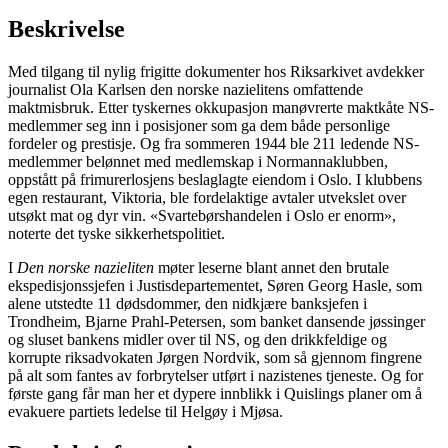
Beskrivelse
Med tilgang til nylig frigitte dokumenter hos Riksarkivet avdekker
journalist Ola Karlsen den norske nazielitens omfattende
maktmisbruk. Etter tyskernes okkupasjon manøvrerte maktkåte NS-
medlemmer seg inn i posisjoner som ga dem både personlige
fordeler og prestisje. Og fra sommeren 1944 ble 211 ledende NS-
medlemmer belønnet med medlemskap i Normannaklubben,
oppstått på frimurerlosjens beslaglagte eiendom i Oslo. I klubbens
egen restaurant, Viktoria, ble fordelaktige avtaler utvekslet over
utsøkt mat og dyr vin. «Svartebørshandelen i Oslo er enorm»,
noterte det tyske sikkerhetspolitiet.
I
Den norske nazieliten
møter leserne blant annet den brutale
ekspedisjonssjefen i Justisdepartementet, Søren Georg Hasle, som
alene utstedte 11 dødsdommer, den nidkjære banksjefen i
Trondheim, Bjarne Prahl-Petersen, som banket dansende jøssinger
og sluset bankens midler over til NS, og den drikkfeldige og
korrupte riksadvokaten Jørgen Nordvik, som så gjennom fingrene
på alt som fantes av forbrytelser utført i nazistenes tjeneste. Og for
første gang får man her et dypere innblikk i Quislings planer om å
evakuere partiets ledelse til Helgøy i Mjøsa.