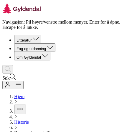
Navigasjon: Pil høyre/venstre mellom menyer, Enter for å åpne,
Escape for å lukke.
Litteratur
Fag og utdanning
Om Gyldendal
Søk
Hjem
Historie