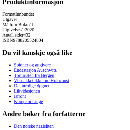
Produktinformasjon
Format
Innbundet
Utgave
1
Målform
Bokmål
Utgivelsesår
2020
Antall sider
432
ISBN
9788205524804
Du vil kanskje også like
Spioner og angivere
Endestasjon Auschwitz
Torturisten fra Bergen
Vi snakket ikke om Holocaust
Det utrolige døgnet
Likvidasjonen
Isfront
Kompani Linge
Andre bøker fra forfatterne
Den norske nazieliten