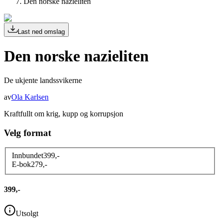
Den norske nazieliten
Last ned omslag
Den norske nazieliten
De ukjente landssvikerne
av
Ola Karlsen
Kraftfullt om krig, kupp og korrupsjon
Velg format
Innbundet
399
,-
E-bok
279
,-
399,-
Utsolgt