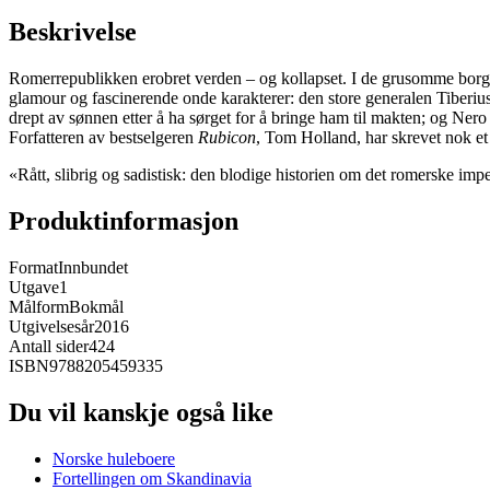
Beskrivelse
Romerrepublikken erobret verden – og kollapset. I de grusomme borgerk
glamour og fascinerende onde karakterer: den store generalen Tiberius
drept av sønnen etter å ha sørget for å bringe ham til makten; og Nero 
Forfatteren av bestselgeren
Rubicon
, Tom Holland, har skrevet nok e
«Rått, slibrig og sadistisk: den blodige historien om det romerske im
Produktinformasjon
Format
Innbundet
Utgave
1
Målform
Bokmål
Utgivelsesår
2016
Antall sider
424
ISBN
9788205459335
Du vil kanskje også like
Norske huleboere
Fortellingen om Skandinavia