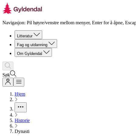
Navigasjon: Pil høyre/venstre mellom menyer, Enter for å åpne, Escap
Litteratur
Fag og utdanning
Om Gyldendal
Søk
Hjem
Historie
Dynasti