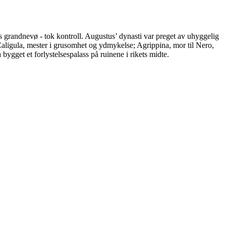
s grandnevø - tok kontroll. Augustus’ dynasti var preget av uhyggelig
Caligula, mester i grusomhet og ydmykelse; Agrippina, mor til Nero,
bygget et forlystelsespalass på ruinene i rikets midte.