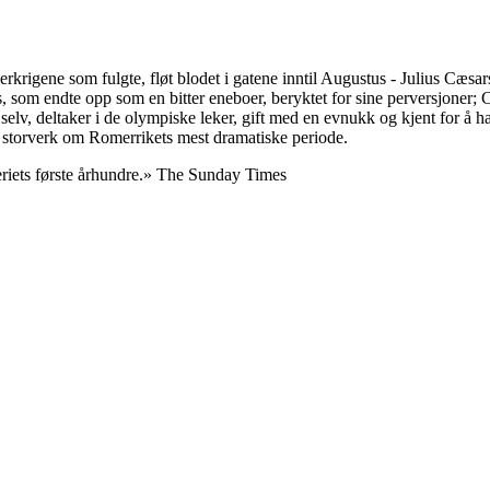
rigene som fulgte, fløt blodet i gatene inntil Augustus - Julius Cæsar
, som endte opp som en bitter eneboer, beryktet for sine perversjoner; 
selv, deltaker i de olympiske leker, gift med en evnukk og kjent for å ha 
t storverk om Romerrikets mest dramatiske periode.
periets første århundre.» The Sunday Times