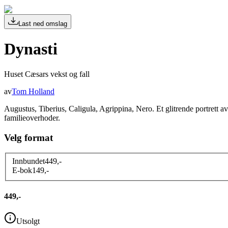
Last ned omslag
Dynasti
Huset Cæsars vekst og fall
av
Tom Holland
Augustus, Tiberius, Caligula, Agrippina, Nero. Et glitrende portrett a
familieoverhoder.
Velg format
Innbundet
449
,-
E-bok
149
,-
449,-
Utsolgt