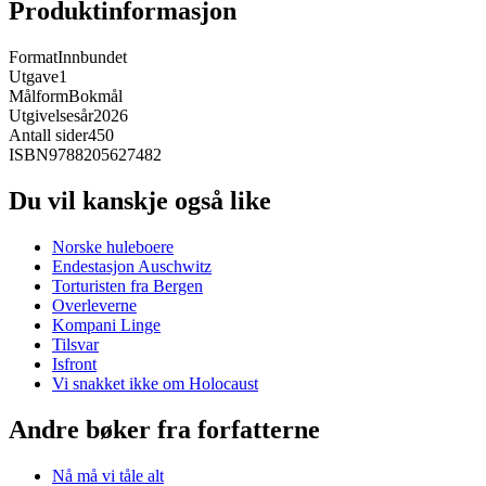
Produktinformasjon
Format
Innbundet
Utgave
1
Målform
Bokmål
Utgivelsesår
2026
Antall sider
450
ISBN
9788205627482
Du vil kanskje også like
Norske huleboere
Endestasjon Auschwitz
Torturisten fra Bergen
Overleverne
Kompani Linge
Tilsvar
Isfront
Vi snakket ikke om Holocaust
Andre bøker fra forfatterne
Nå må vi tåle alt