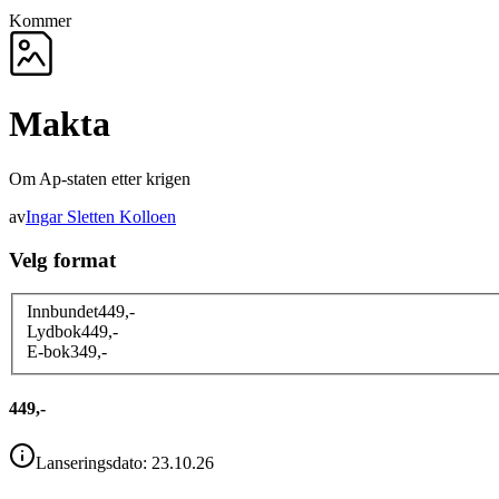
Kommer
Makta
Om Ap-staten etter krigen
av
Ingar Sletten Kolloen
Velg format
Innbundet
449
,-
Lydbok
449
,-
E-bok
349
,-
449,-
Lanseringsdato:
23.10.26