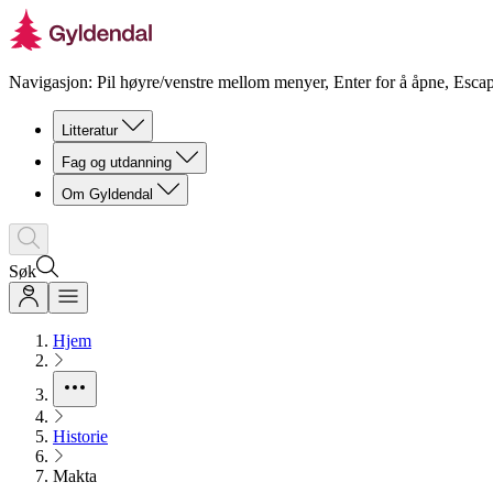
Navigasjon: Pil høyre/venstre mellom menyer, Enter for å åpne, Escap
Litteratur
Fag og utdanning
Om Gyldendal
Søk
Hjem
Historie
Makta