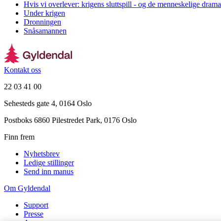
Hvis vi overlever: krigens sluttspill - og de menneskelige dram
Under krigen
Dronningen
Snåsamannen
Kontakt oss
22 03 41 00
Sehesteds gate 4, 0164 Oslo
Postboks 6860 Pilestredet Park, 0176 Oslo
Finn frem
Nyhetsbrev
Ledige stillinger
Send inn manus
Om Gyldendal
Support
Presse