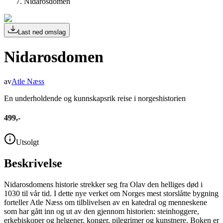
Nidarosdomen
Last ned omslag
Nidarosdomen
av
Atle Næss
En underholdende og kunnskapsrik reise i norgeshistorien
499,-
Utsolgt
Beskrivelse
Nidarosdomens historie strekker seg fra Olav den helliges død i
1030 til vår tid. I dette nye verket om Norges mest storslåtte bygning
forteller Atle Næss om tilblivelsen av en katedral og menneskene
som har gått inn og ut av den gjennom historien: steinhoggere,
erkebiskoper og helgener, konger, pilegrimer og kunstnere. Boken er