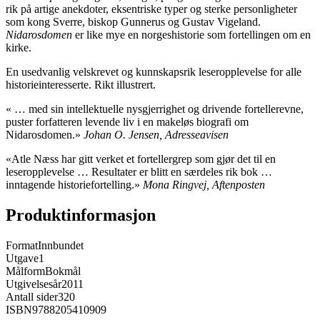
rik på artige anekdoter, eksentriske typer og sterke personligheter
som kong Sverre, biskop Gunnerus og Gustav Vigeland.
Nidarosdomen
er like mye en norgeshistorie som fortellingen om en
kirke.
En usedvanlig velskrevet og kunnskapsrik leseropplevelse for alle
historieinteresserte. Rikt illustrert.
« … med sin intellektuelle nysgjerrighet og drivende fortellerevne,
puster forfatteren levende liv i en makeløs biografi om
Nidarosdomen.»
Johan O. Jensen, Adresseavisen
«Atle Næss har gitt verket et fortellergrep som gjør det til en
leseropplevelse … Resultater er blitt en særdeles rik bok …
inntagende historiefortelling.»
Mona Ringvej, Aftenposten
Produktinformasjon
Format
Innbundet
Utgave
1
Målform
Bokmål
Utgivelsesår
2011
Antall sider
320
ISBN
9788205410909