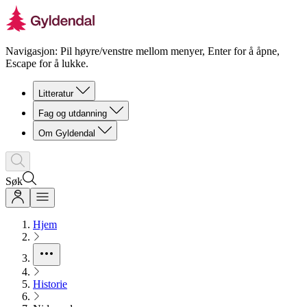
Navigasjon: Pil høyre/venstre mellom menyer, Enter for å åpne,
Escape for å lukke.
Litteratur
Fag og utdanning
Om Gyldendal
Søk
Hjem
Historie