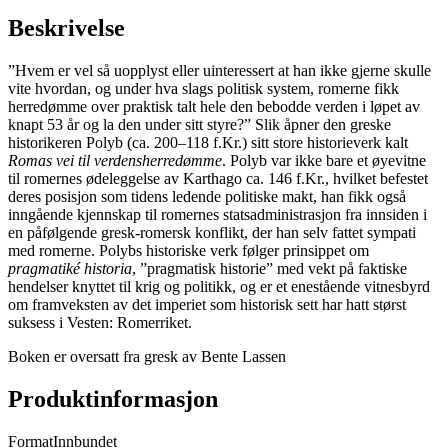
Beskrivelse
”Hvem er vel så uopplyst eller uinteressert at han ikke gjerne skulle
vite hvordan, og under hva slags politisk system, romerne fikk
herredømme over praktisk talt hele den bebodde verden i løpet av
knapt 53 år og la den under sitt styre?” Slik åpner den greske
historikeren Polyb (ca. 200–118 f.Kr.) sitt store historieverk kalt
Romas vei til verdensherredømme
. Polyb var ikke bare et øyevitne
til romernes ødeleggelse av Karthago ca. 146 f.Kr., hvilket befestet
deres posisjon som tidens ledende politiske makt, han fikk også
inngående kjennskap til romernes statsadministrasjon fra innsiden i
en påfølgende gresk-romersk konflikt, der han selv fattet sympati
med romerne. Polybs historiske verk følger prinsippet om
pragmatiké historia
, ”pragmatisk historie” med vekt på faktiske
hendelser knyttet til krig og politikk, og er et enestående vitnesbyrd
om framveksten av det imperiet som historisk sett har hatt størst
suksess i Vesten: Romerriket.
Boken er oversatt fra gresk av Bente Lassen
Produktinformasjon
Format
Innbundet