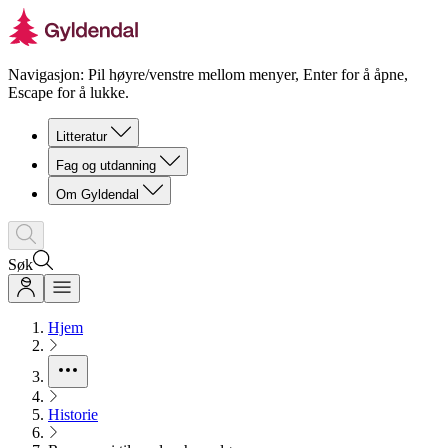
Navigasjon: Pil høyre/venstre mellom menyer, Enter for å åpne,
Escape for å lukke.
Litteratur
Fag og utdanning
Om Gyldendal
Søk
Hjem
Historie