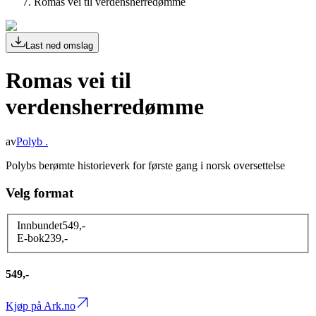
Romas vei til verdensherredømme
Last ned omslag
Romas vei til
verdensherredømme
av
Polyb .
Polybs berømte historieverk for første gang i norsk oversettelse
Velg format
Innbundet
549
,-
E-bok
239
,-
549,-
Kjøp på Ark.no