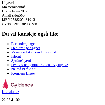
Utgave
1
Målform
Bokmål
Utgivelsesår
2017
Antall sider
560
ISBN
9788205481015
Oversetter
Bente Lassen
Du vil kanskje også like
Før undergangen
Det utrolige døgnet
Vi snakket ikke om Holocaust
Isfront
Sjøfartsbyen?
Hva visste hjemmefronten? Ny utgave
Nå må vi tåle alt
Kompani Linge
Kontakt oss
22 03 41 00