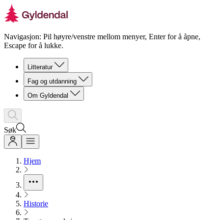
Navigasjon: Pil høyre/venstre mellom menyer, Enter for å åpne,
Escape for å lukke.
Litteratur
Fag og utdanning
Om Gyldendal
Søk
Hjem
Historie