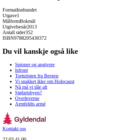
Format
Innbundet
Utgave
1
Målform
Bokmål
Utgivelsesår
2013
Antall sider
352
ISBN
9788205430372
Du vil kanskje også like
Spioner og angivere
Isfront
Torturisten fra Bergen
Vi snakket ikke om Holocaust
Nå må vi tåle alt
Sjøfartsbyen?
Overleverne
Armfeldts armé
Kontakt oss
22 03 41 00