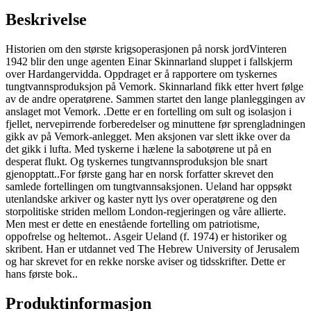
Beskrivelse
Historien om den største krigsoperasjonen på norsk jordVinteren
1942 blir den unge agenten Einar Skinnarland sluppet i fallskjerm
over Hardangervidda. Oppdraget er å rapportere om tyskernes
tungtvannsproduksjon på Vemork. Skinnarland fikk etter hvert følge
av de andre operatørene. Sammen startet den lange planleggingen av
anslaget mot Vemork. .Dette er en fortelling om sult og isolasjon i
fjellet, nervepirrende forberedelser og minuttene før sprengladningen
gikk av på Vemork-anlegget. Men aksjonen var slett ikke over da
det gikk i lufta. Med tyskerne i hælene la sabotørene ut på en
desperat flukt. Og tyskernes tungtvannsproduksjon ble snart
gjenopptatt..For første gang har en norsk forfatter skrevet den
samlede fortellingen om tungtvannsaksjonen. Ueland har oppsøkt
utenlandske arkiver og kaster nytt lys over operatørene og den
storpolitiske striden mellom London-regjeringen og våre allierte.
Men mest er dette en enestående fortelling om patriotisme,
oppofrelse og heltemot.. Asgeir Ueland (f. 1974) er historiker og
skribent. Han er utdannet ved The Hebrew University of Jerusalem
og har skrevet for en rekke norske aviser og tidsskrifter. Dette er
hans første bok..
Produktinformasjon