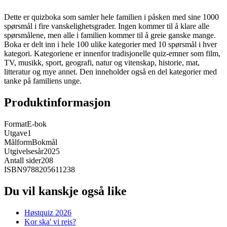
Dette er quizboka som samler hele familien i påsken med sine 1000
spørsmål i fire vanskelighetsgrader. Ingen kommer til å klare alle
spørsmålene, men alle i familien kommer til å greie ganske mange.
Boka er delt inn i hele 100 ulike kategorier med 10 spørsmål i hver
kategori. Kategoriene er innenfor tradisjonelle quiz-emner som film,
TV, musikk, sport, geografi, natur og vitenskap, historie, mat,
litteratur og mye annet. Den inneholder også en del kategorier med
tanke på familiens unge.
Produktinformasjon
Format
E-bok
Utgave
1
Målform
Bokmål
Utgivelsesår
2025
Antall sider
208
ISBN
9788205611238
Du vil kanskje også like
Høstquiz 2026
Kor ska' vi reis?