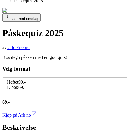
Påskequiz 2025
Last ned omslag
Påskequiz 2025
av
Jarle Enerud
Kos deg i påsken med en god quiz!
Velg format
Heftet
99
,-
E-bok
69
,-
69,-
Kjøp på Ark.no
Beskrivelse