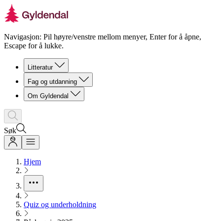
Navigasjon: Pil høyre/venstre mellom menyer, Enter for å åpne,
Escape for å lukke.
Litteratur
Fag og utdanning
Om Gyldendal
Søk
Hjem
Quiz og underholdning