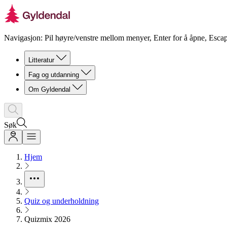
Navigasjon: Pil høyre/venstre mellom menyer, Enter for å åpne, Escap
Litteratur
Fag og utdanning
Om Gyldendal
Søk
Hjem
Quiz og underholdning
Quizmix 2026