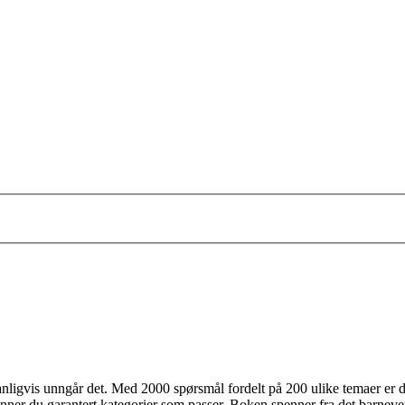
vanligvis unngår det. Med 2000 spørsmål fordelt på 200 ulike temaer er 
, finner du garantert kategorier som passer. Boken spenner fra det barne