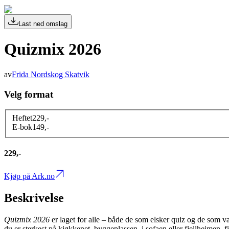
Last ned omslag
Quizmix 2026
av
Frida Nordskog Skatvik
Velg format
Heftet
229
,-
E-bok
149
,-
229,-
Kjøp på Ark.no
Beskrivelse
Quizmix 2026
er laget for alle – både de som elsker quiz og de som 
du er sterkest på kjøkkenet, byggeplassen, i sofaen eller fjellheimen