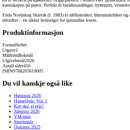
kunnskapen på prøve. Perfekt til familiesamlinger, hytteturer, vennekveld
Frida Nordskog Skatvik (f. 1983) er idéhistoriker, litteraturkritiker 
utfordrer – en sikker bestselger for quizsultne lesere.
Produktinformasjon
Format
Heftet
Utgave
1
Målform
Bokmål
Utgivelsesår
2026
Antall sider
416
ISBN
9788205619005
Du vil kanskje også like
Høstquiz 2026
HasseQuiz. Vol. 1
Kor ska' vi reis?
Julequiz 2026
VM-quiz
Sportsquiz
Quizmix 2025