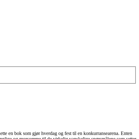
dette en bok som gjør hverdag og fest til en konkurransearena. Enten
vennlige og morsomme til de virkelig vanskelige spørsmålene som setter