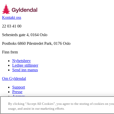
Kontakt oss
22 03 41 00
Sehesteds gate 4, 0164 Oslo
Postboks 6860 Pilestredet Park, 0176 Oslo
Finn frem
Nyhetsbrev
Ledige stillinger
Send inn manus
Om Gyldendal
Support
Presse
Agency
By clicking “Accept All Cookies”, you agree to the storing of cookies on you
©
2026
Gyldendal
usage, and assist in our marketing efforts.
Personvernerklæringer
Informasjonskapsler