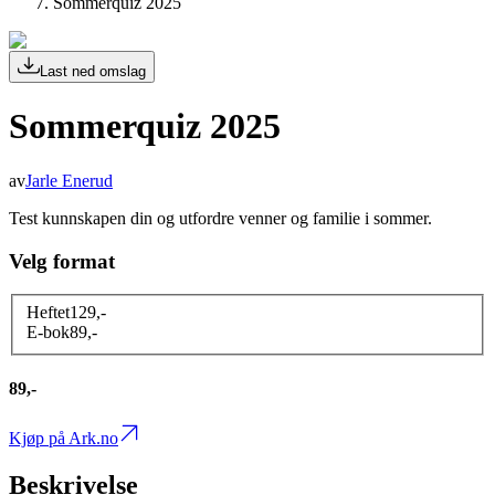
Sommerquiz 2025
Last ned omslag
Sommerquiz 2025
av
Jarle Enerud
Test kunnskapen din og utfordre venner og familie i sommer.
Velg format
Heftet
129
,-
E-bok
89
,-
89,-
Kjøp på Ark.no
Beskrivelse