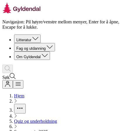
Navigasjon: Pil høyre/venstre mellom menyer, Enter for å åpne,
Escape for å lukke.
Litteratur
Fag og utdanning
Om Gyldendal
Søk
Hjem
Quiz og underholdning