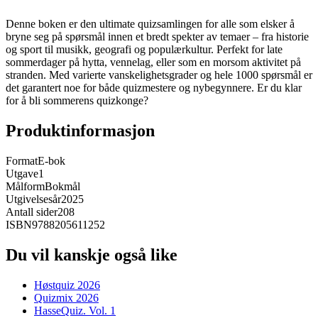
Denne boken er den ultimate quizsamlingen for alle som elsker å
bryne seg på spørsmål innen et bredt spekter av temaer – fra historie
og sport til musikk, geografi og populærkultur. Perfekt for late
sommerdager på hytta, vennelag, eller som en morsom aktivitet på
stranden. Med varierte vanskelighetsgrader og hele 1000 spørsmål er
det garantert noe for både quizmestere og nybegynnere. Er du klar
for å bli sommerens quizkonge?
Produktinformasjon
Format
E-bok
Utgave
1
Målform
Bokmål
Utgivelsesår
2025
Antall sider
208
ISBN
9788205611252
Du vil kanskje også like
Høstquiz 2026
Quizmix 2026
HasseQuiz. Vol. 1