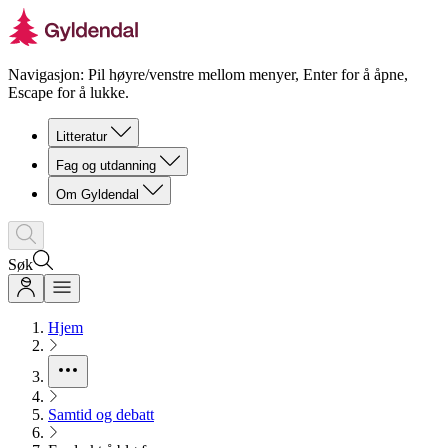
Navigasjon: Pil høyre/venstre mellom menyer, Enter for å åpne,
Escape for å lukke.
Litteratur
Fag og utdanning
Om Gyldendal
Søk
Hjem
Samtid og debatt