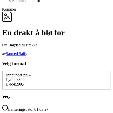
En drakt å blø for
Kommer
En drakt å blø for
Fra Bagdad til Brakka
av
Sarmed Saify
Velg format
Innbundet
399
,-
Lydbok
399
,-
E-bok
299
,-
399,-
Lanseringsdato:
01.03.27