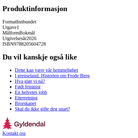
Produktinformasjon
Format
Innbundet
Utgave
1
Målform
Bokmål
Utgivelsesår
2026
ISBN
9788205604728
Du vil kanskje også like
Dette kan være vår hemmelighet
I grenseland. Historien om Frode Berg
Hva gjør vi nå?
Født feminist
En helvetes jobb
Etterretning
Brorskapet
Skal du ikke gifte deg snart?
Kontakt oss