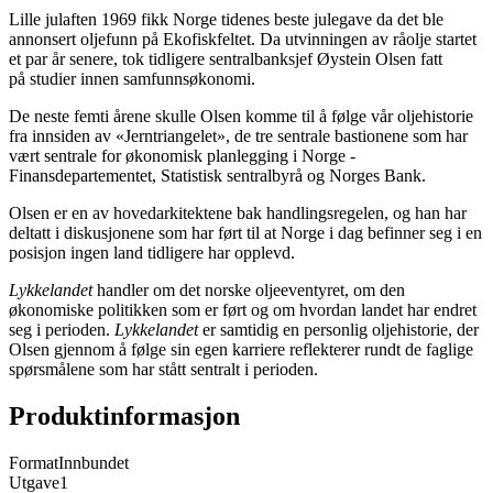
Lille julaften 1969 fikk Norge tidenes beste julegave da det ble
annonsert oljefunn på Ekofiskfeltet. Da utvinningen av råolje startet
et par år senere, tok tidligere sentralbanksjef Øystein Olsen fatt
på studier innen samfunnsøkonomi.
De neste femti årene skulle Olsen komme til å følge vår oljehistorie
fra innsiden av «Jerntriangelet», de tre sentrale bastionene som har
vært sentrale for økonomisk planlegging i Norge -
Finansdepartementet, Statistisk sentralbyrå og Norges Bank.
Olsen er en av hovedarkitektene bak handlingsregelen, og han har
deltatt i diskusjonene som har ført til at Norge i dag befinner seg i en
posisjon ingen land tidligere har opplevd.
Lykkelandet
handler om det norske oljeeventyret, om den
økonomiske politikken som er ført og om hvordan landet har endret
seg i perioden.
Lykkelandet
er samtidig en personlig oljehistorie, der
Olsen gjennom å følge sin egen karriere reflekterer rundt de faglige
spørsmålene som har stått sentralt i perioden.
Produktinformasjon
Format
Innbundet
Utgave
1