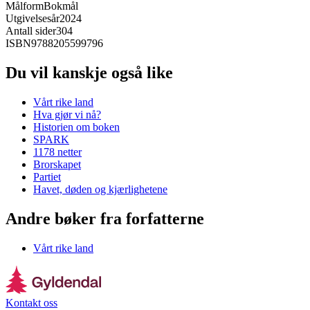
Målform
Bokmål
Utgivelsesår
2024
Antall sider
304
ISBN
9788205599796
Du vil kanskje også like
Vårt rike land
Hva gjør vi nå?
Historien om boken
SPARK
1178 netter
Brorskapet
Partiet
Havet, døden og kjærlighetene
Andre bøker fra forfatterne
Vårt rike land
Kontakt oss