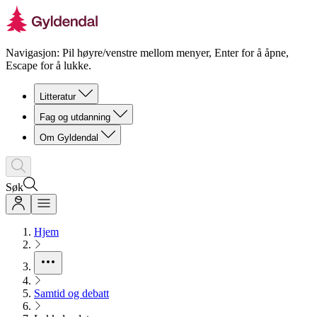
Navigasjon: Pil høyre/venstre mellom menyer, Enter for å åpne,
Escape for å lukke.
Litteratur
Fag og utdanning
Om Gyldendal
Søk
Hjem
Samtid og debatt