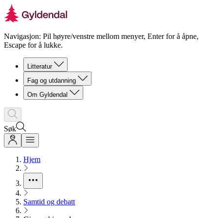
Navigasjon: Pil høyre/venstre mellom menyer, Enter for å åpne,
Escape for å lukke.
Litteratur
Fag og utdanning
Om Gyldendal
Søk
Hjem
Samtid og debatt