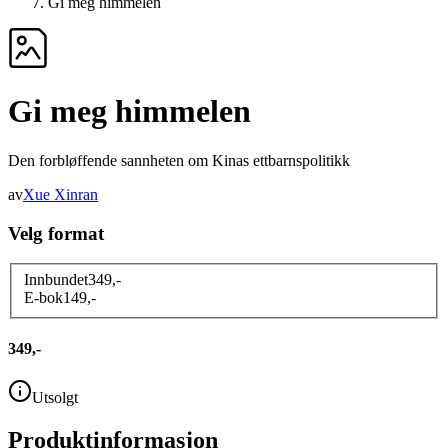
Gi meg himmelen
Gi meg himmelen
Den forbløffende sannheten om Kinas ettbarnspolitikk
av
Xue Xinran
Velg format
Innbundet
349
,-
E-bok
149
,-
349,-
Utsolgt
Produktinformasjon