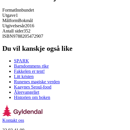
Format
Innbundet
Utgave
1
Målform
Bokmål
Utgivelsesår
2016
Antall sider
352
ISBN
9788205472907
Du vil kanskje også like
SPARK
Barndommens rike
Fakkelen er tent!
Litt kristen
Runenes magiske verden
Kaaynes Seoul-food
Åleevangeliet
Historien om boken
Kontakt oss