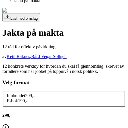
Jakta på makta
Last ned omslag
Jakta på makta
12 råd for effektiv påvirkning
av
Ketil Raknes
,
Bård Vegar Solhjell
12 konkrete verktøy for hvordan du skal få gjennomslag, skrevet av
forfattere som har jobbet på toppnivå i norsk politikk.
Velg format
Innbundet
299
,-
E-bok
199
,-
299,-