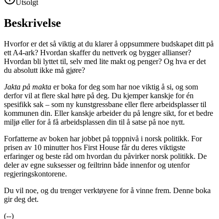
Utsolgt
Beskrivelse
Hvorfor er det så viktig at du klarer å oppsummere budskapet ditt på
ett A4-ark? Hvordan skaffer du nettverk og bygger allianser?
Hvordan bli lyttet til, selv med lite makt og penger? Og hva er det
du absolutt ikke må gjøre?
Jakta på makta
er boka for deg som har noe viktig å si, og som
derfor vil at flere skal høre på deg. Du kjemper kanskje for én
spesifikk sak – som ny kunstgressbane eller flere arbeidsplasser til
kommunen din. Eller kanskje arbeider du på lengre sikt, for et bedre
miljø eller for å få arbeidsplassen din til å satse på noe nytt.
Forfatterne av boken har jobbet på toppnivå i norsk politikk. For
prisen av 10 minutter hos First House får du deres viktigste
erfaringer og beste råd om hvordan du påvirker norsk politikk. De
deler av egne suksesser og feiltrinn både innenfor og utenfor
regjeringskontorene.
Du vil noe, og du trenger verktøyene for å vinne frem. Denne boka
gir deg det.
(--)