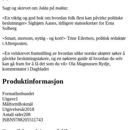
Sagt og skrevet om
Jakta på makta
:
«En viktig og god bok om hvordan folk flest kan påvirke politiske
beslutninger» Sigbjørn Aanes, tidligere statssekretær for Erna
Solberg
«Smart, morsom, nyttig - og kort!» Trine Eilertsen, politisk redaktør
i Aftenposten.
«En velskrevet framstilling av hvordan ulike norske aktører søker å
påvirke beslutningstakere, og en nøktern guide til hvordan du selv
kan gå fram for å få det som du vil» Ola Magnussen Rydje,
kommentator i Dagbladet
Produktinformasjon
Format
Innbundet
Utgave
1
Målform
Bokmål
Utgivelsesår
2018
Antall sider
208
ISBN
9788205511743