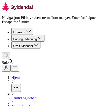
Navigasjon: Pil høyre/venstre mellom menyer, Enter for å åpne,
Escape for å lukke.
Litteratur
Fag og utdanning
Om Gyldendal
Søk
Hjem
Samtid og debatt