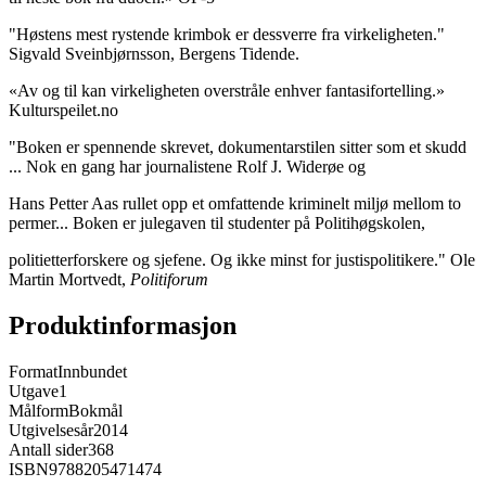
"Høstens mest rystende krimbok er dessverre fra virkeligheten."
Sigvald Sveinbjørnsson, Bergens Tidende.
«Av og til kan virkeligheten overstråle enhver fantasifortelling.»
Kulturspeilet.no
"Boken er spennende skrevet, dokumentarstilen sitter som et skudd
... Nok en gang har journalistene Rolf J. Widerøe og
Hans Petter Aas rullet opp et omfattende kriminelt miljø mellom to
permer... Boken er julegaven til studenter på Politihøgskolen,
politietterforskere og sjefene. Og ikke minst for justispolitikere." Ole
Martin Mortvedt,
Politiforum
Produktinformasjon
Format
Innbundet
Utgave
1
Målform
Bokmål
Utgivelsesår
2014
Antall sider
368
ISBN
9788205471474