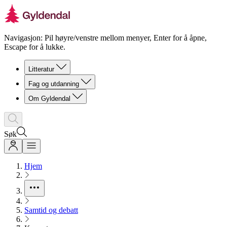
Navigasjon: Pil høyre/venstre mellom menyer, Enter for å åpne,
Escape for å lukke.
Litteratur
Fag og utdanning
Om Gyldendal
Søk
Hjem
Samtid og debatt