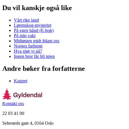
Du vil kanskje også like
Vårt rike land
Lørenskog-mysteriet
På egen hånd (E-bok)
På min vakt
Midtøsten midt iblant oss
Norges farligste
Hva gjør vi nå?
Ingen bror får bli igjen
Andre bøker fra forfatterne
Kuppet
Kontakt oss
22 03 41 00
Sehesteds gate 4, 0164 Oslo