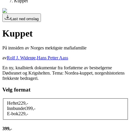
Kuppet
Last ned omslag
Kuppet
På innsiden av Norges mektigste mafiafamilie
av
Rolf J. Widerøe
,
Hans Petter Aass
En ny, knallsterk dokumentar fra forfatterne av bestselgerne
Dødsranet og Krigshelten. Tema: Nordea-kuppet, norgeshistoriens
frekkeste bedrageri.
Velg format
Heftet
229
,-
Innbundet
399
,-
E-bok
229
,-
399,-