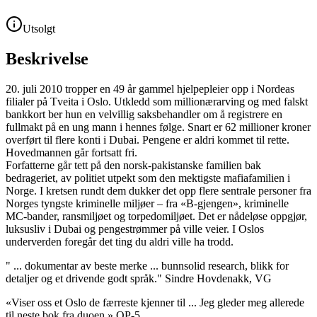
Utsolgt
Beskrivelse
20. juli 2010 tropper en 49 år gammel hjelpepleier opp i Nordeas
filialer på Tveita i Oslo. Utkledd som millionærarving og med falskt
bankkort ber hun en velvillig saksbehandler om å registrere en
fullmakt på en ung mann i hennes følge. Snart er 62 millioner kroner
overført til flere konti i Dubai. Pengene er aldri kommet til rette.
Hovedmannen går fortsatt fri.
Forfatterne går tett på den norsk-pakistanske familien bak
bedrageriet, av politiet utpekt som den mektigste mafiafamilien i
Norge. I kretsen rundt dem dukker det opp flere sentrale personer fra
Norges tyngste kriminelle miljøer – fra «B-gjengen», kriminelle
MC-bander, ransmiljøet og torpedomiljøet. Det er nådeløse oppgjør,
luksusliv i Dubai og pengestrømmer på ville veier. I Oslos
underverden foregår det ting du aldri ville ha trodd.
" ... dokumentar av beste merke ... bunnsolid research, blikk for
detaljer og et drivende godt språk." Sindre Hovdenakk, VG
«Viser oss et Oslo de færreste kjenner til ... Jeg gleder meg allerede
til neste bok fra duoen.» OP-5