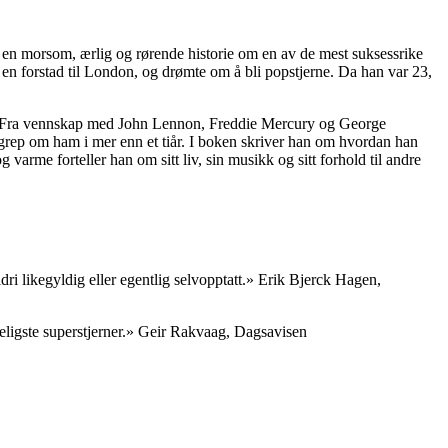
 en morsom, ærlig og rørende historie om en av de mest suksessrike
 en forstad til London, og drømte om å bli popstjerne. Da han var 23,
een. Fra vennskap med John Lennon, Freddie Mercury og George
 grep om ham i mer enn et tiår. I boken skriver han om hvordan han
arme forteller han om sitt liv, sin musikk og sitt forhold til andre
ri likegyldig eller egentlig selvopptatt.» Erik Bjerck Hagen,
keligste superstjerner.» Geir Rakvaag, Dagsavisen