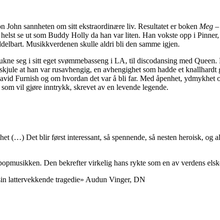
lton John sannheten om sitt ekstraordinære liv. Resultatet er boken
Meg
–
 helst se ut som Buddy Holly da han var liten. Han vokste opp i Pinner,
delbart. Musikkverdenen skulle aldri bli den samme igjen.
 å drukne seg i sitt eget svømmebasseng i LA, til discodansing med Qu
 skjule at han var rusavhengig, en avhengighet som hadde et knallhardt
David Furnish og om hvordan det var å bli far. Med åpenhet, ydmykhet og v
g som vil gjøre inntrykk, skrevet av en levende legende.
(…) Det blir først interessant, så spennende, så nesten heroisk, og ald
g i popmusikken. Den bekrefter virkelig hans rykte som en av verdens els
ll sin lattervekkende tragedie» Audun Vinger, DN