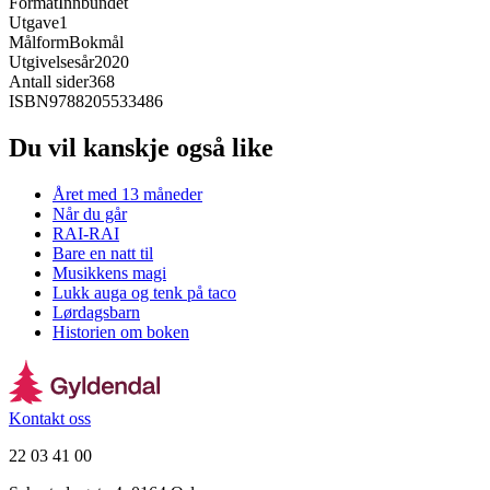
Format
Innbundet
Utgave
1
Målform
Bokmål
Utgivelsesår
2020
Antall sider
368
ISBN
9788205533486
Du vil kanskje også like
Året med 13 måneder
Når du går
RAI-RAI
Bare en natt til
Musikkens magi
Lukk auga og tenk på taco
Lørdagsbarn
Historien om boken
Kontakt oss
22 03 41 00