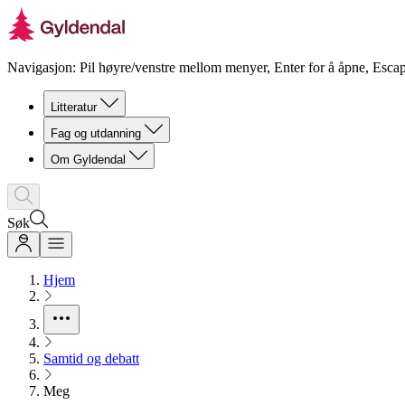
Navigasjon: Pil høyre/venstre mellom menyer, Enter for å åpne, Escap
Litteratur
Fag og utdanning
Om Gyldendal
Søk
Hjem
Samtid og debatt
Meg