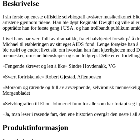
Beskrivelse
I sin første og eneste offisielle selvbiografi avslører musikerikonet E
artistene gjennom tidene. Han ble døpt Reginald Dwight og ville aller
opptrådte han for første gang i USA, og han trollbandt publikum umid
Livet hans har vært fullt av dramatikk, fra et halvhjertet forsøk på
Michael til etableringen av sitt eget AIDS-fond. Lenge forsøkte han å
ble rusfri og endret livet sitt, om hvordan han fant kjærligheten med 
mennesker, om sine lidenskaper og sine feilgrep. Dette er en fortellin
«Fengende skrevet og lett å like» Sindre Hovdenakk, VG
«Svært forfriskende» Robert Gjestad, Aftenposten
«Morsom og rørende og full av avvæpnende, selvironisk menneskelighet 
Morgenbladet
«Selvbiografien til Elton John er et funn for alle som har fortapt se
«Ja, man leser i rasende fart, den ene historien overgår den neste i a
Produktinformasjon