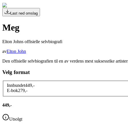
Last ned omslag
Meg
Elton Johns offisielle selvbiografi
av
Elton John
Den offisielle selvbiografien til en av verdens mest suksessrike artister
Velg format
Innbundet
449
,-
E-bok
279
,-
449,-
Utsolgt